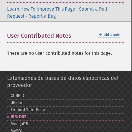
Learn How To Improve This Page
•
Submit a Pull
Request
•
Report a Bug
＋
User Contributed Notes
add a note
There are no user contributed notes for this page.
Extensiones de bases de datos específicas del
proveedor
CUBRID
dBase
Firebird/InterBase
IBM DB2
MongoDB
MySQL