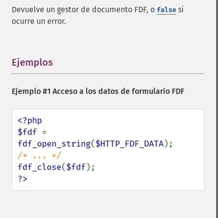
Devuelve un gestor de documento FDF, o
si
false
ocurre un error.
Ejemplos
¶
Ejemplo #1 Acceso a los datos de formulario FDF
<?php

$fdf 
= 
fdf_open_string
(
$HTTP_FDF_DATA
fdf_close
(
$fdf
?>