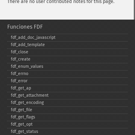
There are no user contributed notes for this page.
Funciones FDF
fdf_​add_​doc_​javascript
fdf_​add_​template
fdf_​close
fdf_​create
fdf_​enum_​values
fdf_​errno
fdf_​error
fdf_​get_​ap
fdf_​get_​attachment
fdf_​get_​encoding
fdf_​get_​file
fdf_​get_​flags
fdf_​get_​opt
fdf_​get_​status