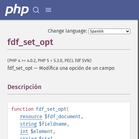
Change language:
fdf_set_opt
(PHP 4 >= 4.0.2, PHP 5 < 5.3.0, PECL fdf SVN)
fdf_set_opt
—
Modifica una opción de un campo
Descripción
¶
function
fdf_set_opt
(
resource
$fdf_document
,
string
$fieldname
,
int
$element
,
string
$str1
,