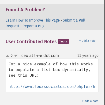
Found A Problem?
Learn How To Improve This Page
•
Submit a Pull
Request
•
Report a Bug
＋
User Contributed Notes
add a note
1 note
ceo at l-i-e dot com
0
23 years ago
¶
up
down
For a nice example of how this works 
to populate a list box dynamically, 
see this URL:

http://www.fooassociates.com/phpfer/html/
＋
add a note