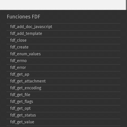
Funciones FDF
fdf_​add_​doc_​javascript
fdf_​add_​template
fdf_​close
fdf_​create
fdf_​enum_​values
fdf_​errno
fdf_​error
fdf_​get_​ap
fdf_​get_​attachment
fdf_​get_​encoding
fdf_​get_​file
fdf_​get_​flags
fdf_​get_​opt
fdf_​get_​status
fdf_​get_​value