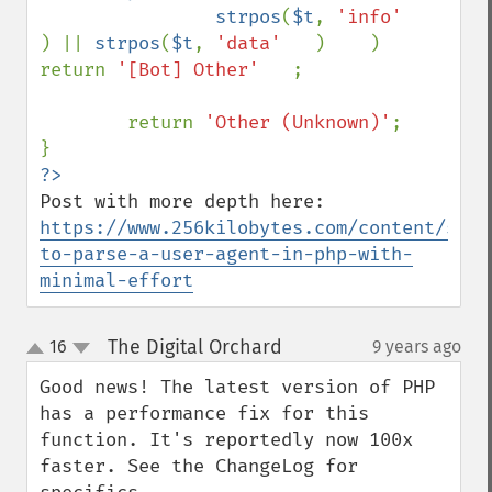
strpos
(
$t
, 
'info'    
) || 
strpos
(
$t
, 
'data'   
)    ) 
return 
'[Bot] Other'   
;

        return 
'Other (Unknown)'
;

https://www.256kilobytes.com/content/show
to-parse-a-user-agent-in-php-with-
minimal-effort
The Digital Orchard
16
9 years ago
¶
up
down
Good news! The latest version of PHP 
has a performance fix for this 
function. It's reportedly now 100x 
faster. See the ChangeLog for 