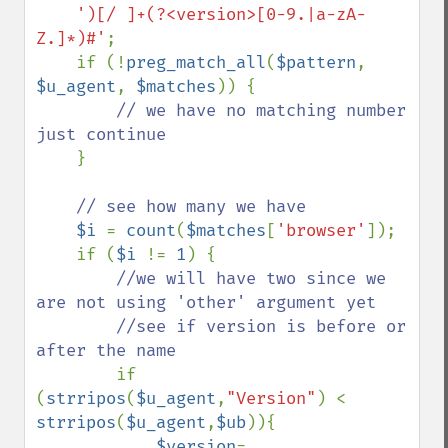
')[/ ]+(?<version>[0-9.|a-zA-
Z.]*)#'
;

    if (!
preg_match_all
(
$pattern
, 
$u_agent
, 
$matches
)) {

// we have no matching number 
just continue

}

// see how many we have

$i 
= 
count
(
$matches
[
'browser'
]);

    if (
$i 
!= 
1
) {

//we will have two since we 
are not using 'other' argument yet

        //see if version is before or 
after the name

if 
(
strripos
(
$u_agent
,
"Version"
) < 
strripos
(
$u_agent
,
$ub
)){

$version
= 