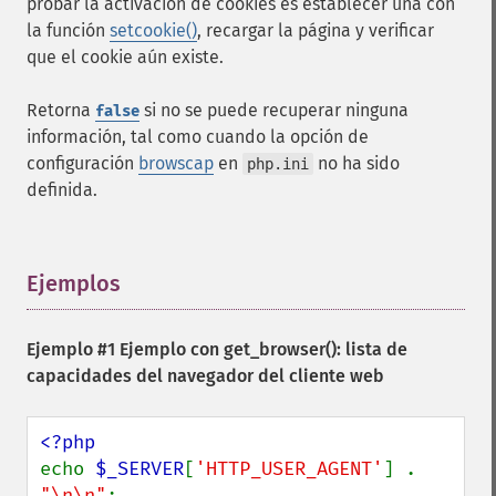
probar la activación de cookies es establecer una con
la función
setcookie()
, recargar la página y verificar
que el cookie aún existe.
Retorna
si no se puede recuperar ninguna
false
información, tal como cuando la opción de
configuración
browscap
en
no ha sido
php.ini
definida.
Ejemplos
¶
Ejemplo #1 Ejemplo con
get_browser()
: lista de
capacidades del navegador del cliente web
echo 
$_SERVER
[
'HTTP_USER_AGENT'
] . 
"\n\n"
;
