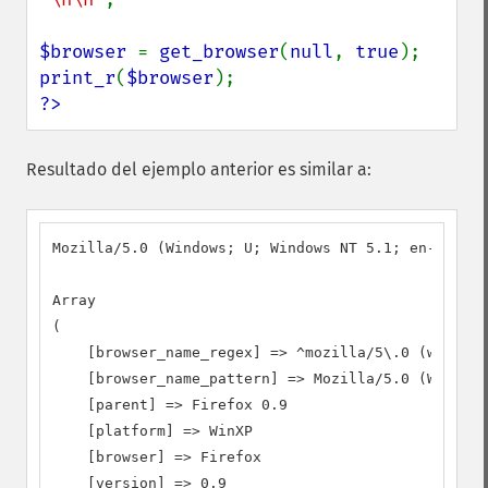
$browser 
= 
get_browser
(
null
, 
true
print_r
(
$browser
?>
Resultado del ejemplo anterior es similar a:
Mozilla/5.0 (Windows; U; Windows NT 5.1; en-US; rv
Array

(

    [browser_name_regex] => ^mozilla/5\.0 (windows
    [browser_name_pattern] => Mozilla/5.0 (Windows
    [parent] => Firefox 0.9

    [platform] => WinXP

    [browser] => Firefox

    [version] => 0.9
