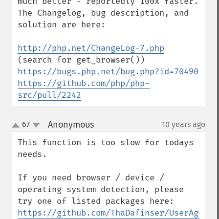
much better - reportedly 100x faster.  
The Changelog, bug description, and 
solution are here:

http://php.net/ChangeLog-7.php
https://bugs.php.net/bug.php?id=70490
https://github.com/php/php-
src/pull/2242
Anonymous
67
10 years ago
¶
up
down
This function is too slow for todays 
needs.

If you need browser / device / 
operating system detection, please 
try one of listed packages here: 
https://github.com/ThaDafinser/UserAgentP