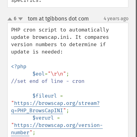
specifics.
tom at tgibbons dot com
6
4 years ago
¶
up
down
PHP cron script to automatically 
update browscap.ini. It compares 
version numbers to determine if 
update is needed:

<?php

       $eol
=
"\r\n"
;                      
//set end of line - cron

$fileurl 
= 
"
https://browscap.org/stream?
q=PHP_BrowsCapINI
"
;

$verurl 
= 
"
https://browscap.org/version-
number
"
;
