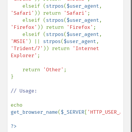
    elseif (
strpos
(
$user_agent
, 
'Safari'
)) return 
'Safari'
;

    elseif (
strpos
(
$user_agent
, 
'Firefox'
)) return 
'Firefox'
;

    elseif (
strpos
(
$user_agent
, 
'MSIE'
) || 
strpos
(
$user_agent
, 
'Trident/7'
)) return 
'Internet 
Explorer'
;

    return 
'Other'
;

}

// Usage:

echo 
get_browser_name
(
$_SERVER
[
'HTTP_USER_AGEN