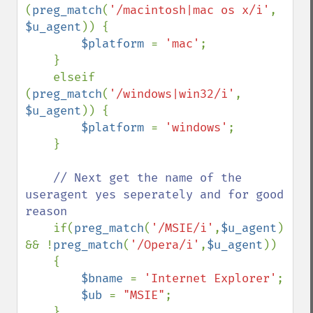
(
preg_match
(
'/macintosh|mac os x/i'
, 
$u_agent
)) {

$platform 
= 
'mac'
;

    }

    elseif 
(
preg_match
(
'/windows|win32/i'
, 
$u_agent
)) {

$platform 
= 
'windows'
;

    }

// Next get the name of the 
useragent yes seperately and for good 
reason

if(
preg_match
(
'/MSIE/i'
,
$u_agent
) 
&& !
preg_match
(
'/Opera/i'
,
$u_agent
)) 

    { 

$bname 
= 
'Internet Explorer'
; 

$ub 
= 
"MSIE"
; 

    } 
