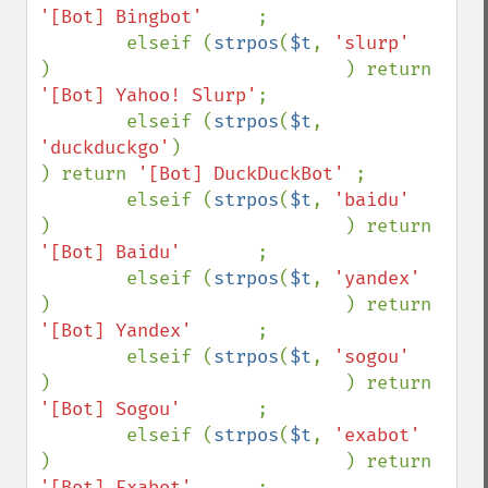
'[Bot] Bingbot'     
;

        elseif (
strpos
(
$t
, 
'slurp'     
)                           ) return 
'[Bot] Yahoo! Slurp'
;

        elseif (
strpos
(
$t
, 
'duckduckgo'
)                           
) return 
'[Bot] DuckDuckBot' 
;

        elseif (
strpos
(
$t
, 
'baidu'     
)                           ) return 
'[Bot] Baidu'       
;

        elseif (
strpos
(
$t
, 
'yandex'    
)                           ) return 
'[Bot] Yandex'      
;

        elseif (
strpos
(
$t
, 
'sogou'     
)                           ) return 
'[Bot] Sogou'       
;

        elseif (
strpos
(
$t
, 
'exabot'    
)                           ) return 
'[Bot] Exabot'      
;
