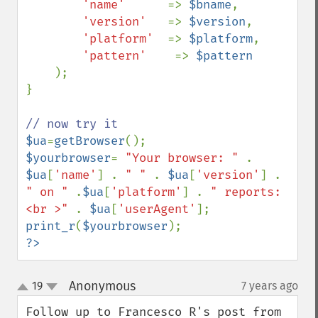
'name'      
=> 
$bname
,

'version'   
=> 
$version
,

'platform'  
=> 
$platform
,

'pattern'    
=> 
$pattern

);

} 

$ua
=
getBrowser
$yourbrowser
= 
"Your browser: " 
. 
$ua
[
'name'
] . 
" " 
. 
$ua
[
'version'
] . 
" on " 
.
$ua
[
'platform'
] . 
" reports: 
<br >" 
. 
$ua
[
'userAgent'
print_r
(
$yourbrowser
?>
Anonymous
19
7 years ago
¶
up
down
Follow up to Francesco R's post from 