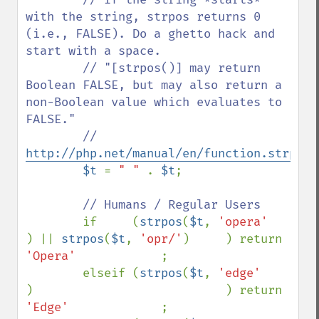
with the string, strpos returns 0 
(i.e., FALSE). Do a ghetto hack and 
start with a space.

        // "[strpos()] may return 
Boolean FALSE, but may also return a 
non-Boolean value which evaluates to 
FALSE."

        //     
http://php.net/manual/en/function.strpos.
$t 
= 
" " 
. 
$t
;

// Humans / Regular Users      

if     (
strpos
(
$t
, 
'opera'     
) || 
strpos
(
$t
, 
'opr/'
)     ) return 
'Opera'            
;

        elseif (
strpos
(
$t
, 
'edge'      
)                           ) return 
'Edge'             
;
