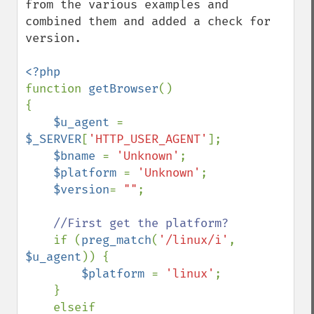
from the various examples and 
combined them and added a check for 
version. 

function 
getBrowser
() 

{ 

$u_agent 
= 
$_SERVER
[
'HTTP_USER_AGENT'
]; 

$bname 
= 
'Unknown'
;

$platform 
= 
'Unknown'
;

$version
= 
""
;

//First get the platform?

if (
preg_match
(
'/linux/i'
, 
$u_agent
)) {

$platform 
= 
'linux'
;

    }

    elseif 