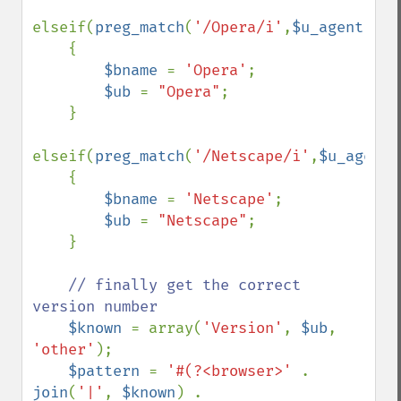
elseif(
preg_match
(
'/Opera/i'
,
$u_agent
)) 

    { 

$bname 
= 
'Opera'
; 

$ub 
= 
"Opera"
; 

    } 

elseif(
preg_match
(
'/Netscape/i'
,
$u_agent
))
    { 

$bname 
= 
'Netscape'
; 

$ub 
= 
"Netscape"
; 

    } 

// finally get the correct 
version number

$known 
= array(
'Version'
, 
$ub
, 
'other'
);

$pattern 
= 
'#(?<browser>' 
. 
join
(
'|'
, 
$known
) .
