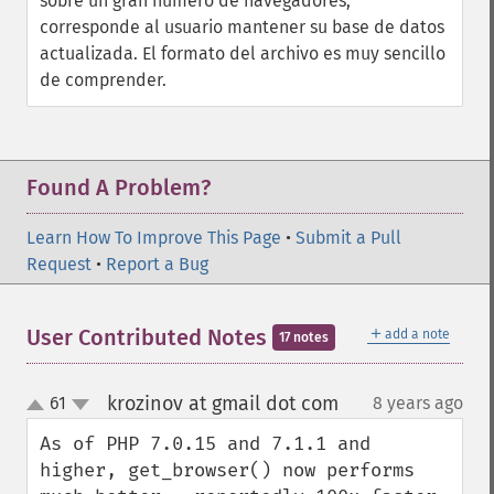
sobre un gran número de navegadores,
corresponde al usuario mantener su base de datos
actualizada. El formato del archivo es muy sencillo
de comprender.
Found A Problem?
Learn How To Improve This Page
•
Submit a Pull
Request
•
Report a Bug
＋
User Contributed Notes
add a note
17 notes
krozinov at gmail dot com
61
8 years ago
¶
up
down
As of PHP 7.0.15 and 7.1.1 and 
higher, get_browser() now performs 