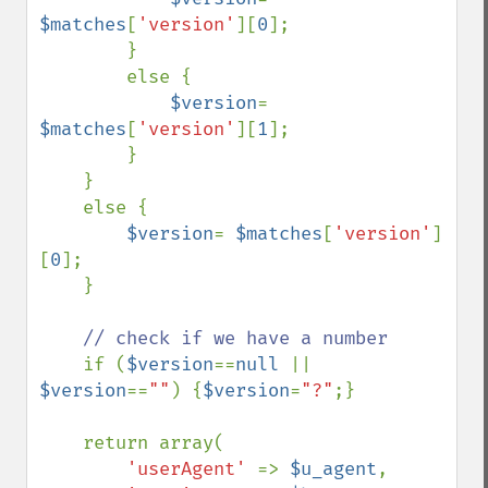
$matches
[
'version'
][
0
];

        }

        else {

$version
= 
$matches
[
'version'
][
1
];

        }

    }

    else {

$version
= 
$matches
[
'version'
]
[
0
];

    }

// check if we have a number

if (
$version
==
null 
|| 
$version
==
""
) {
$version
=
"?"
;}

    return array(

'userAgent' 
=> 
$u_agent
,
