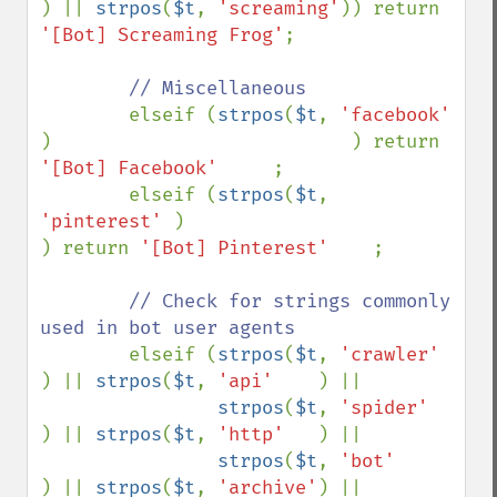
) || 
strpos
(
$t
, 
'screaming'
)) return 
'[Bot] Screaming Frog'
;

// Miscellaneous 

elseif (
strpos
(
$t
, 
'facebook'  
)                           ) return 
'[Bot] Facebook'     
;

        elseif (
strpos
(
$t
, 
'pinterest' 
)                           
) return 
'[Bot] Pinterest'    
;

// Check for strings commonly 
used in bot user agents   

elseif (
strpos
(
$t
, 
'crawler' 
) || 
strpos
(
$t
, 
'api'    
) ||

strpos
(
$t
, 
'spider'  
) || 
strpos
(
$t
, 
'http'   
) ||

strpos
(
$t
, 
'bot'     
) || 
strpos
(
$t
, 
'archive'
) || 
