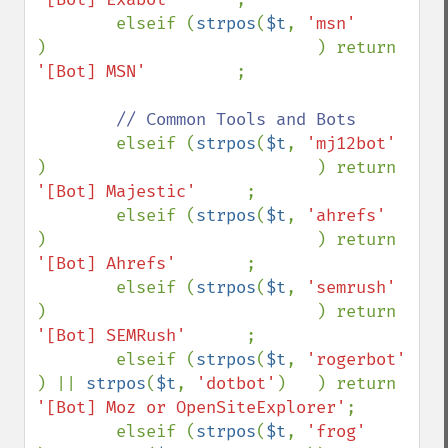
        elseif (
strpos
(
$t
, 
'msn'       
)                           ) return 
'[Bot] MSN'         
;

// Common Tools and Bots

elseif (
strpos
(
$t
, 
'mj12bot'   
)                           ) return 
'[Bot] Majestic'     
;

        elseif (
strpos
(
$t
, 
'ahrefs'    
)                           ) return 
'[Bot] Ahrefs'       
;

        elseif (
strpos
(
$t
, 
'semrush'   
)                           ) return 
'[Bot] SEMRush'      
;

        elseif (
strpos
(
$t
, 
'rogerbot'  
) || 
strpos
(
$t
, 
'dotbot'
)   ) return 
'[Bot] Moz or OpenSiteExplorer'
;

        elseif (
strpos
(
$t
, 
'frog'      