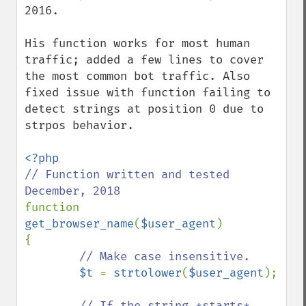
2016.

His function works for most human 
traffic; added a few lines to cover 
the most common bot traffic. Also 
fixed issue with function failing to 
detect strings at position 0 due to 
strpos behavior.

// Function written and tested 
function 
get_browser_name
(
$user_agent
)

{

// Make case insensitive.

$t 
= 
strtolower
(
$user_agent
);

// If the string *starts* 