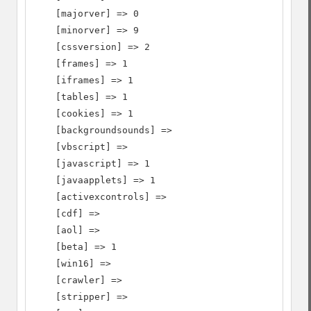
    [majorver] => 0

    [minorver] => 9

    [cssversion] => 2

    [frames] => 1

    [iframes] => 1

    [tables] => 1

    [cookies] => 1

    [backgroundsounds] =>

    [vbscript] =>

    [javascript] => 1

    [javaapplets] => 1

    [activexcontrols] =>

    [cdf] =>

    [aol] =>

    [beta] => 1

    [win16] =>

    [crawler] =>

    [stripper] =>
