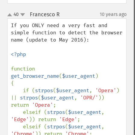
Francesco R
40
10 years ago
¶
up
down
If you ONLY need a very fast and 
simple function to detect the browser 
name (update to May 2016):

<?php

function 
get_browser_name
(
$user_agent
)

{

    if (
strpos
(
$user_agent
, 
'Opera'
) 
|| 
strpos
(
$user_agent
, 
'OPR/'
)) 
return 
'Opera'
;

    elseif (
strpos
(
$user_agent
, 
'Edge'
)) return 
'Edge'
;

    elseif (
strpos
(
$user_agent
, 
'Chrome'
)) return 
'Chrome'
;
