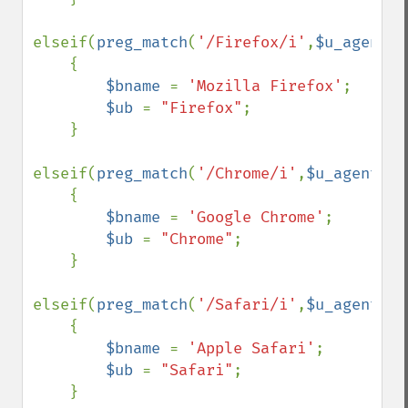
elseif(
preg_match
(
'/Firefox/i'
,
$u_agent
)) 

    { 

$bname 
= 
'Mozilla Firefox'
; 

$ub 
= 
"Firefox"
; 

    } 

elseif(
preg_match
(
'/Chrome/i'
,
$u_agent
)) 

    { 

$bname 
= 
'Google Chrome'
; 

$ub 
= 
"Chrome"
; 

    } 

elseif(
preg_match
(
'/Safari/i'
,
$u_agent
)) 

    { 

$bname 
= 
'Apple Safari'
; 

$ub 
= 
"Safari"
; 

    } 
