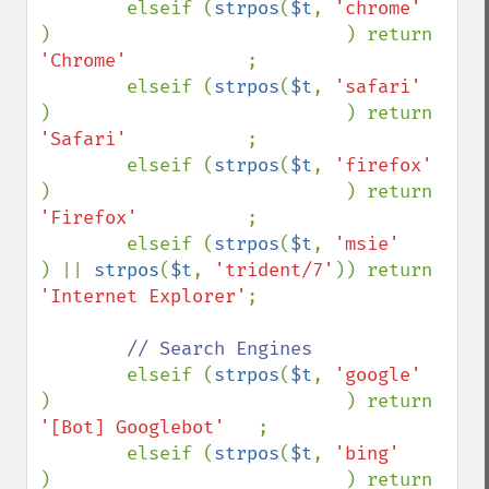
        elseif (
strpos
(
$t
, 
'chrome'    
)                           ) return 
'Chrome'           
;

        elseif (
strpos
(
$t
, 
'safari'    
)                           ) return 
'Safari'           
;

        elseif (
strpos
(
$t
, 
'firefox'   
)                           ) return 
'Firefox'          
;

        elseif (
strpos
(
$t
, 
'msie'      
) || 
strpos
(
$t
, 
'trident/7'
)) return 
'Internet Explorer'
;

// Search Engines  

elseif (
strpos
(
$t
, 
'google'    
)                           ) return 
'[Bot] Googlebot'   
;

        elseif (
strpos
(
$t
, 
'bing'      
)                           ) return 