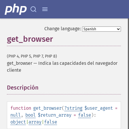
Change language:
get_browser
(PHP 4, PHP 5, PHP 7, PHP 8)
get_browser
—
Indica las capacidades del navegador
cliente
Descripción
¶
function
get_browser
(
?
string
$user_agent
=
null
,
bool
$return_array
=
false
):
object
|
array
|
false