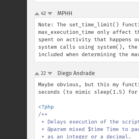
MPHH
42
¶
up
down
Note: The set_time_limit() funct
max_execution_time only affect t
spent on activity that happens o
system calls using system(), the
included when determining the ma
Diego Andrade
22
¶
up
down
Maybe obvious, but this my funct
seconds (to mimic sleep(1.5) for 
/**

 * Delays execution of the script by the given time.

 * @param mixed $time Time to pause script execution. Can be expressed

 * as an integer or a decimal.
