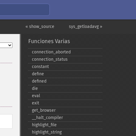
« show_source
sys_getloadavg »
Funciones Varias
connection_​aborted
connection_​status
constant
define
defined
die
eval
exit
get_​browser
_​_​halt_​compiler
highlight_​file
highlight_​string