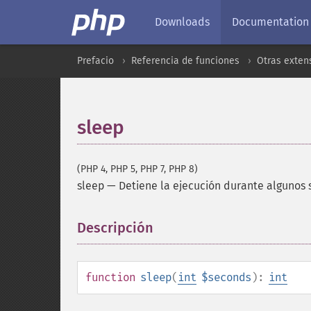
Downloads
Documentation
Prefacio
Referencia de funciones
Otras exten
sleep
(PHP 4, PHP 5, PHP 7, PHP 8)
sleep
—
Detiene la ejecución durante algunos
Descripción
¶
function
sleep
(
int
$seconds
):
int