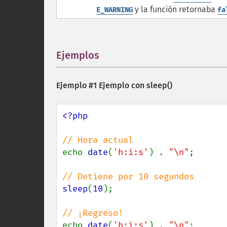
y la función retornaba
E_WARNING
fa
Ejemplos
¶
Ejemplo #1 Ejemplo con
sleep()
<?php

echo 
date
(
'h:i:s'
) . 
"\n"
;

sleep
(
10
);

echo 
date
(
'h:i:s'
) . 
"\n"
;
