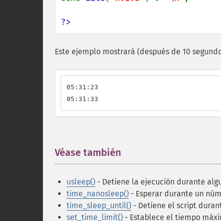
?>
Este ejemplo mostrará (después de 10 segundo
05:31:23

05:31:33
Véase también
¶
usleep()
- Detiene la ejecución durante al
time_nanosleep()
- Esperar durante un nú
time_sleep_until()
- Detiene el script dura
set_time_limit()
- Establece el tiempo máxi