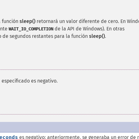
a función
sleep()
retornará un valor diferente de cero. En Wind
ante
de la API de Windows). En otras
WAIT_IO_COMPLETION
o de segundos restantes para la función
sleep()
.
s
especificado es negativo.
econds
es negativo; anteriormente, se generaba un error de n