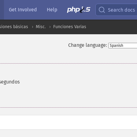
Get Involved
Help
Search docs
siones básicas
Misc.
Funciones Varias
Change language:
 segundos