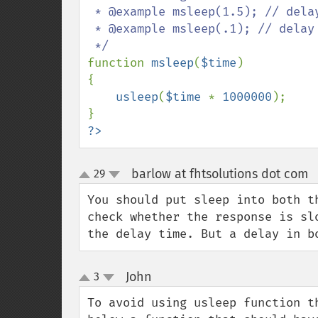
 * @example msleep(1.5); // delay for 1.5 seconds

 * @example msleep(.1); // delay for 100 milliseconds

function 
msleep
(
$time
)

{

usleep
(
$time 
* 
1000000
);

?>
barlow at fhtsolutions dot com
29
up
down
You should put sleep into both t
check whether the response is sl
the delay time. But a delay in b
John
3
¶
up
down
To avoid using usleep function t