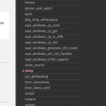
hrtime
ignore_​user_​abort
pack
php_​strip_​whitespace
ue
sapi_​windows_​cp_​conv
sapi_​windows_​cp_​get
sapi_​windows_​cp_​is_​utf8
sapi_​windows_​cp_​set
sapi_​windows_​generate_​ctrl_​event
sapi_​windows_​set_​ctrl_​handler
sapi_​windows_​vt100_​support
show_​source
sleep
sys_​getloadavg
time_​nanosleep
time_​sleep_​until
uniqid
unpack
usleep