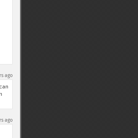
rs ago
an 
 
rs ago