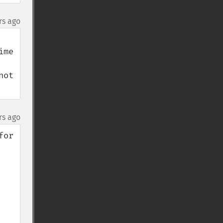
rs ago
me 
ot 
rs ago
or 