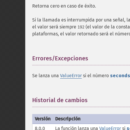
Retorna cero en caso de éxito.
Si la llamada es interrumpida por una señal, l
el valor será siempre
(el valor de la const
192
plataformas, el valor retornado será el númer
Errores/Excepciones
¶
Se lanza una
ValueError
si el número
second
Historial de cambios
¶
Versión
Descripción
8.0.0
La función lanza una
ValueError
si
s