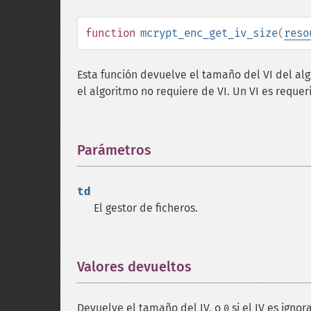
function
mcrypt_enc_get_iv_size
(
reso
Esta función devuelve el tamaño del VI del a
el algoritmo no requiere de VI. Un VI es requ
Parámetros
¶
td
El gestor de ficheros.
Valores devueltos
¶
Devuelve el tamaño del IV, o
si el IV es ignor
0