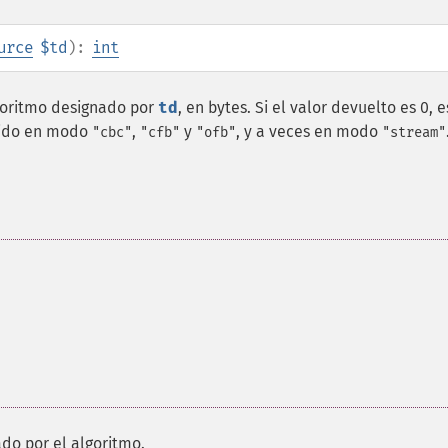
urce
$td
):
int
lgoritmo designado por
td
, en bytes. Si el valor devuelto es 0, 
erido en modo
,
y
, y a veces en modo
"cbc"
"cfb"
"ofb"
"stream"
ado por el algoritmo.