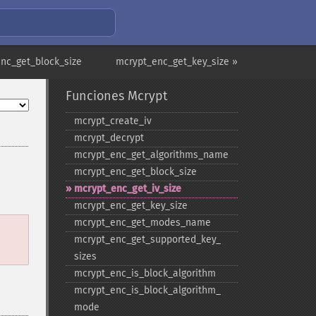
nc_get_block_size
mcrypt_enc_get_key_size »
Funciones Mcrypt
mcrypt_​create_​iv
mcrypt_​decrypt
mcrypt_​enc_​get_​algorithms_​name
mcrypt_​enc_​get_​block_​size
mcrypt_​enc_​get_​iv_​size
mcrypt_​enc_​get_​key_​size
mcrypt_​enc_​get_​modes_​name
mcrypt_​enc_​get_​supported_​key_​
sizes
mcrypt_​enc_​is_​block_​algorithm
mcrypt_​enc_​is_​block_​algorithm_​
mode