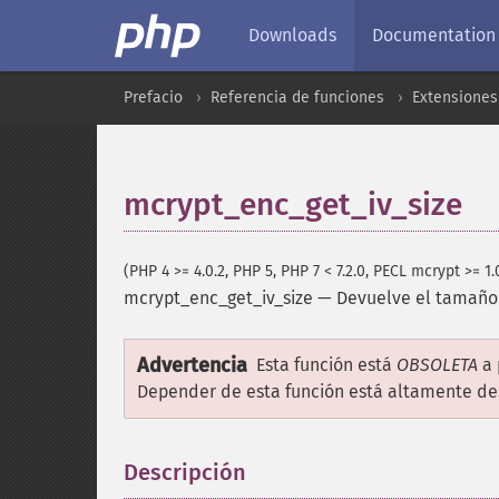
Downloads
Documentation
Prefacio
Referencia de funciones
Extensiones 
mcrypt_enc_get_iv_size
(PHP 4 >= 4.0.2, PHP 5, PHP 7 < 7.2.0, PECL mcrypt >= 1.
mcrypt_enc_get_iv_size
—
Devuelve el tamaño 
Advertencia
Esta función está
OBSOLETA
a 
Depender de esta función está altamente d
Descripción
¶