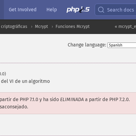
Get Involved
Help
Search docs
criptográficas
Mcrypt
Funciones Mcrypt
« mcrypt_e
Change language:
0.0)
del VI de un algoritmo
partir de PHP 7.1.0 y ha sido
ELIMINADA
a partir de PHP 7.2.0.
esaconsejado.