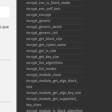
mcrypt_​enc_​is_​block_​mode
mcrypt_​enc_​self_​test
mcrypt_​encrypt
mcrypt_​generic
es que
mcrypt_​generic_​deinit
.
mcrypt_​generic_​init
mcrypt_​get_​block_​size
mcrypt_​get_​cipher_​name
mcrypt_​get_​iv_​size
mcrypt_​get_​key_​size
mcrypt_​list_​algorithms
mcrypt_​list_​modes
mcrypt_​module_​close
mcrypt_​module_​get_​algo_​block_​
size
mcrypt_​module_​get_​algo_​key_​size
mcrypt_​module_​get_​supported_​
key_​sizes
mcrypt_​module_​is_​block_​algorithm