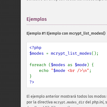
Ejemplos
¶
Ejemplo #1 Ejemplo con
mcrypt_list_modes()
<?php

$modes 
= 
mcrypt_list_modes
();

foreach (
$modes 
as 
$mode
) {

    echo 
"
$mode
 <br />\n"
;

?>
El ejemplo anterior mostrará todos los modos s
por la directiva
del
php.ini
, 
mcrypt.modes_dir