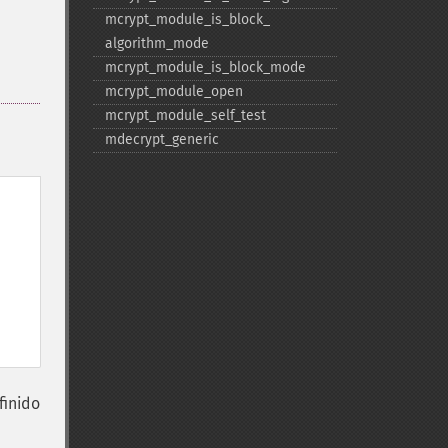
mcrypt_​module_​is_​block_​
algorithm_​mode
mcrypt_​module_​is_​block_​mode
mcrypt_​module_​open
mcrypt_​module_​self_​test
mdecrypt_​generic
finido