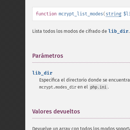
function
mcrypt_list_modes
(
string
$l
Lista todos los modos de cifrado de
lib_dir
.
Parámetros
¶
lib_dir
Especifica el directorio donde se encuentran
en el
.
mcrypt.modes_dir
php.ini
Valores devueltos
¶
Devuelve un array con todos los modos soport