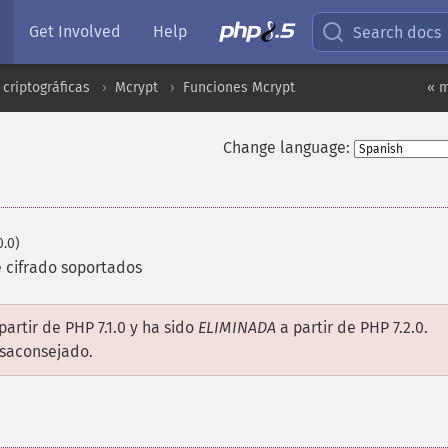
Get Involved
Help
Search docs
criptográficas
Mcrypt
Funciones Mcrypt
« m
Change language:
0.0)
e cifrado soportados
partir de PHP 7.1.0 y ha sido
ELIMINADA
a partir de PHP 7.2.0.
esaconsejado.