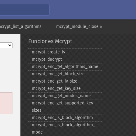
crypt_list_algorithms
mcrypt_module_close »
Funciones Mcrypt
mcrypt_​create_​iv
mcrypt_​decrypt
mcrypt_​enc_​get_​algorithms_​name
mcrypt_​enc_​get_​block_​size
mcrypt_​enc_​get_​iv_​size
mcrypt_​enc_​get_​key_​size
mcrypt_​enc_​get_​modes_​name
mcrypt_​enc_​get_​supported_​key_​
sizes
mcrypt_​enc_​is_​block_​algorithm
mcrypt_​enc_​is_​block_​algorithm_​
mode