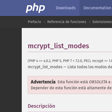
Downloads
Documentation
Prefacio
Referencia de funciones
Extensiones 
mcrypt_list_modes
(PHP 4 >= 4.0.2, PHP 5, PHP 7 < 7.2.0, PECL mcrypt >= 1.
mcrypt_list_modes
—
Lista todos los modos d
Advertencia
Esta función está
OBSOLETA
a 
Depender de esta función está altamente d
Descripción
¶