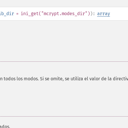
ib_dir
= ini_get("mcrypt.modes_dir")
):
array
 todos los modos. Si se omite, se utiliza el valor de la directi
ados.