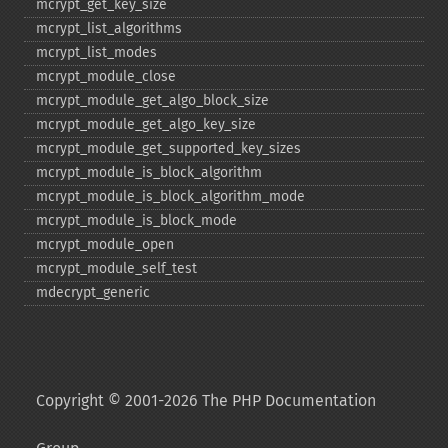
mcrypt_​get_​key_​size
mcrypt_​list_​algorithms
mcrypt_​list_​modes
mcrypt_​module_​close
mcrypt_​module_​get_​algo_​block_​size
mcrypt_​module_​get_​algo_​key_​size
mcrypt_​module_​get_​supported_​key_​sizes
mcrypt_​module_​is_​block_​algorithm
mcrypt_​module_​is_​block_​algorithm_​mode
mcrypt_​module_​is_​block_​mode
mcrypt_​module_​open
mcrypt_​module_​self_​test
mdecrypt_​generic
Copyright © 2001-2026 The PHP Documentation