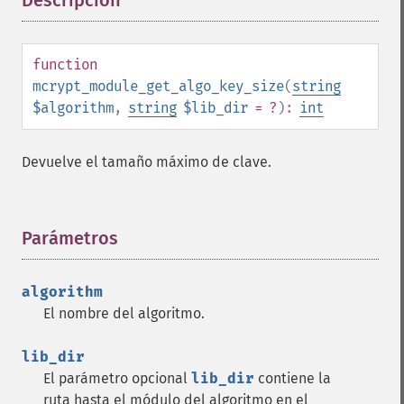
Descripción
¶
function
mcrypt_module_get_algo_key_size
(
string
$algorithm
,
string
$lib_dir
= ?
):
int
Devuelve el tamaño máximo de clave.
Parámetros
¶
algorithm
El nombre del algoritmo.
lib_dir
El parámetro opcional
lib_dir
contiene la
ruta hasta el módulo del algoritmo en el