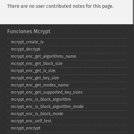
There are no user contributed notes for this page.
Funciones Mcrypt
mcrypt_​create_​iv
mcrypt_​decrypt
mcrypt_​enc_​get_​algorithms_​name
mcrypt_​enc_​get_​block_​size
mcrypt_​enc_​get_​iv_​size
mcrypt_​enc_​get_​key_​size
mcrypt_​enc_​get_​modes_​name
mcrypt_​enc_​get_​supported_​key_​sizes
mcrypt_​enc_​is_​block_​algorithm
mcrypt_​enc_​is_​block_​algorithm_​mode
mcrypt_​enc_​is_​block_​mode
mcrypt_​enc_​self_​test
mcrypt_​encrypt