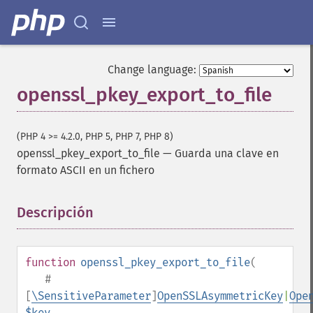
Change language:
openssl_pkey_export_to_file
(PHP 4 >= 4.2.0, PHP 5, PHP 7, PHP 8)
openssl_pkey_export_to_file
—
Guarda una clave en
formato ASCII en un fichero
Descripción
¶
function
openssl_pkey_export_to_file
(
#
[
\SensitiveParameter
]
OpenSSLAsymmetricKey
|
Ope
$key
,