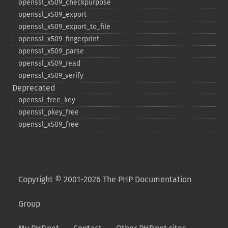
openssl_​x509_​checkpurpose
openssl_​x509_​export
openssl_​x509_​export_​to_​file
openssl_​x509_​fingerprint
openssl_​x509_​parse
openssl_​x509_​read
openssl_​x509_​verify
Deprecated
openssl_​free_​key
openssl_​pkey_​free
openssl_​x509_​free
Copyright © 2001-2026 The PHP Documentation
Group