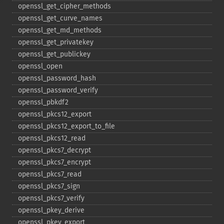
openssl_​get_​cipher_​methods
openssl_​get_​curve_​names
openssl_​get_​md_​methods
openssl_​get_​privatekey
openssl_​get_​publickey
openssl_​open
openssl_​password_​hash
openssl_​password_​verify
openssl_​pbkdf2
openssl_​pkcs12_​export
openssl_​pkcs12_​export_​to_​file
openssl_​pkcs12_​read
openssl_​pkcs7_​decrypt
openssl_​pkcs7_​encrypt
openssl_​pkcs7_​read
openssl_​pkcs7_​sign
openssl_​pkcs7_​verify
openssl_​pkey_​derive
openssl_​pkey_​export