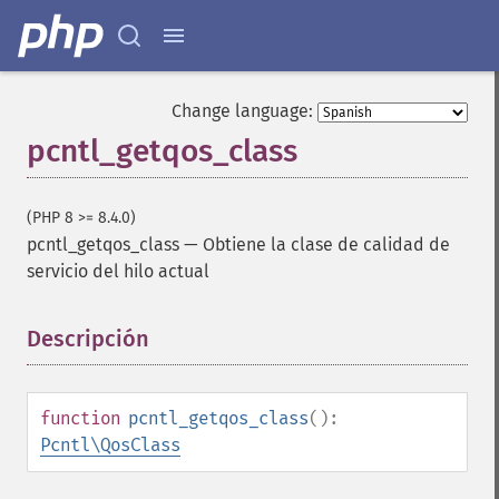
Change language:
pcntl_getqos_class
(PHP 8 >= 8.4.0)
pcntl_getqos_class
—
Obtiene la clase de calidad de
servicio del hilo actual
Descripción
¶
function
pcntl_getqos_class
():
Pcntl\QosClass