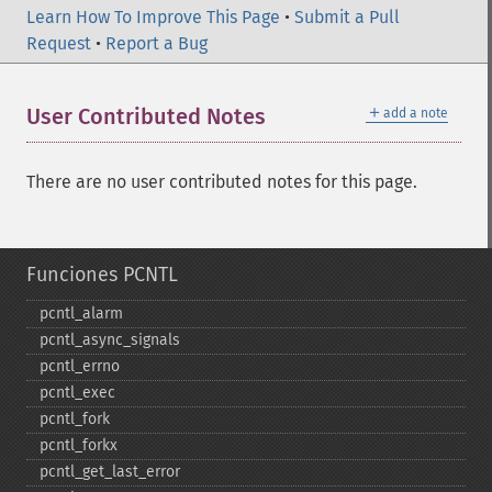
Learn How To Improve This Page
•
Submit a Pull
Request
•
Report a Bug
＋
User Contributed Notes
add a note
There are no user contributed notes for this page.
Funciones PCNTL
pcntl_​alarm
pcntl_​async_​signals
pcntl_​errno
pcntl_​exec
pcntl_​fork
pcntl_​forkx
pcntl_​get_​last_​error