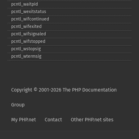
pcntl_​waitpid
pcntl_​wexitstatus
pcntl_​wifcontinued
pcntl_​wifexited
pcntl_​wifsignaled
pcntl_​wifstopped
pcntl_​wstopsig
pcntl_​wtermsig
Copyright © 2001-2026 The PHP Documentation
Group
My PHP.net
Contact
Other PHP.net sites
Privacy policy