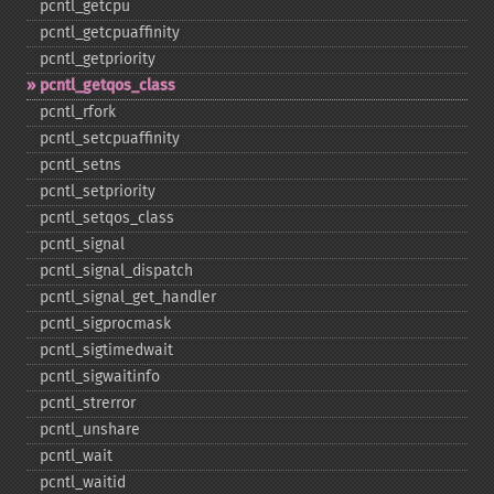
pcntl_​getcpu
pcntl_​getcpuaffinity
pcntl_​getpriority
pcntl_​getqos_​class
pcntl_​rfork
pcntl_​setcpuaffinity
pcntl_​setns
pcntl_​setpriority
pcntl_​setqos_​class
pcntl_​signal
pcntl_​signal_​dispatch
pcntl_​signal_​get_​handler
pcntl_​sigprocmask
pcntl_​sigtimedwait
pcntl_​sigwaitinfo
pcntl_​strerror
pcntl_​unshare
pcntl_​wait
pcntl_​waitid