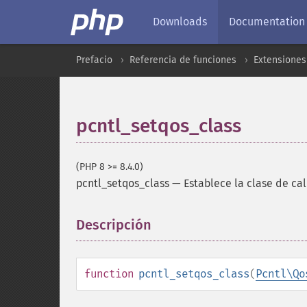
Downloads
Documentation
Prefacio
Referencia de funciones
Extensiones
pcntl_setqos_class
(PHP 8 >= 8.4.0)
pcntl_setqos_class
—
Establece la clase de cal
Descripción
¶
function
pcntl_setqos_class
(
Pcntl\Qo