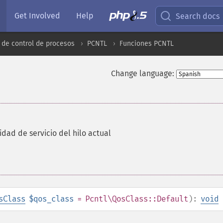
Get Involved
Help
Search docs
 de control de procesos
PCNTL
Funciones PCNTL
Change language:
idad de servicio del hilo actual
sClass
$qos_class
=
Pcntl\QosClass::Default
):
void