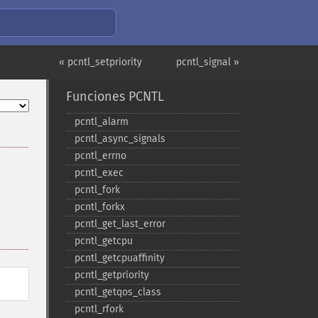
« pcntl_setpriority
pcntl_signal »
Funciones PCNTL
pcntl_​alarm
pcntl_​async_​signals
pcntl_​errno
pcntl_​exec
pcntl_​fork
pcntl_​forkx
pcntl_​get_​last_​error
pcntl_​getcpu
pcntl_​getcpuaffinity
pcntl_​getpriority
pcntl_​getqos_​class
pcntl_​rfork