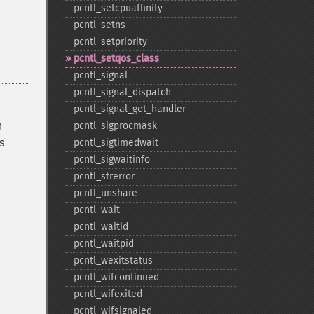
pcntl_​setcpuaffinity
pcntl_​setns
pcntl_​setpriority
pcntl_​setqos_​class
pcntl_​signal
pcntl_​signal_​dispatch
pcntl_​signal_​get_​handler
n
pcntl_​sigprocmask
s
pcntl_​sigtimedwait
pcntl_​sigwaitinfo
pcntl_​strerror
pcntl_​unshare
pcntl_​wait
pcntl_​waitid
pcntl_​waitpid
pcntl_​wexitstatus
pcntl_​wifcontinued
pcntl_​wifexited
pcntl_​wifsignaled