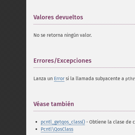
Valores devueltos
¶
No se retorna ningún valor.
Errores/Excepciones
¶
Lanza un
Error
si la llamada subyacente a
pthr
Véase también
¶
pcntl_getqos_class()
- Obtiene la clase de c
Pcntl\QosClass