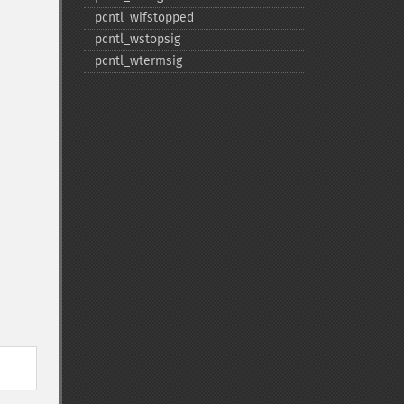
pcntl_​wifstopped
pcntl_​wstopsig
pcntl_​wtermsig