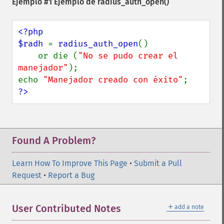
Ejemplo #1 Ejemplo de
radius_auth_open()
<?php

$radh 
= 
radius_auth_open
()

    or die (
"No se pudo crear el 
manejador"
);

echo 
"Manejador creado con éxito"
?>
Found A Problem?
Learn How To Improve This Page
•
Submit a Pull
Request
•
Report a Bug
＋
User Contributed Notes
add a note