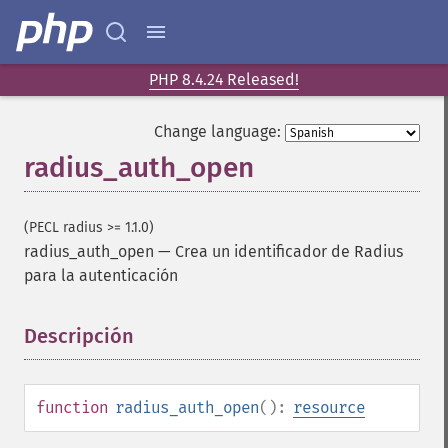
PHP 8.4.24 Released!
Change language:
radius_auth_open
(PECL radius >= 1.1.0)
radius_auth_open
—
Crea un identificador de Radius
para la autenticación
Descripción
¶
function
radius_auth_open
():
resource