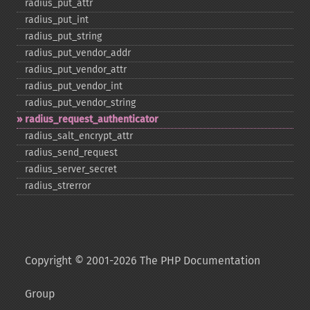
radius_​put_​attr
radius_​put_​int
radius_​put_​string
radius_​put_​vendor_​addr
radius_​put_​vendor_​attr
radius_​put_​vendor_​int
radius_​put_​vendor_​string
radius_​request_​authenticator
radius_​salt_​encrypt_​attr
radius_​send_​request
radius_​server_​secret
radius_​strerror
Copyright © 2001-2026 The PHP Documentation
Group