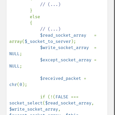
// (...)

}

        else

        {

// (...)

$read_socket_array   
= 
array(
$_socket_to_server
);

$write_socket_array  
= 
NULL
;

$except_socket_array 
= 
NULL
;

$received_packet 
= 
chr
(
0
);

            if (!(
FALSE 
=== 
socket_select
(
$read_socket_array
, 
$write_socket_array
, 