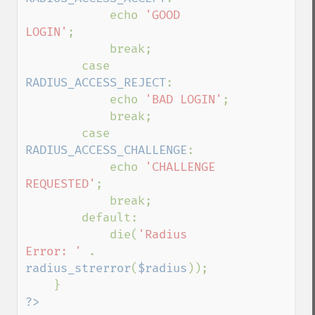
            echo 
'GOOD 
LOGIN'
;

            break;

        case 
RADIUS_ACCESS_REJECT
:

            echo 
'BAD LOGIN'
;

            break;

        case 
RADIUS_ACCESS_CHALLENGE
:

            echo 
'CHALLENGE 
REQUESTED'
;

            break;

        default:

            die(
'Radius 
Error: ' 
. 
radius_strerror
(
$radius
));

?>