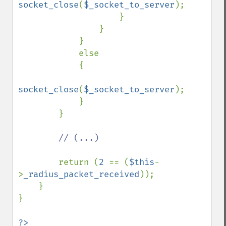
socket_close
(
$_socket_to_server
);

                    }

                }

            }

            else

            {

socket_close
(
$_socket_to_server
);

            }

        }

// (...)

return (
2 
== (
$this
-
>
_radius_packet_received
));

    }

}
