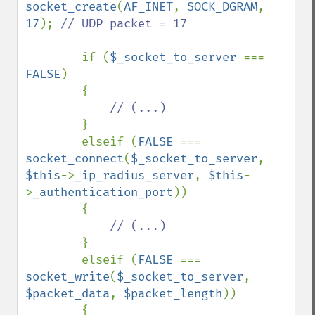
socket_create
(
AF_INET
, 
SOCK_DGRAM
, 
17
); 
// UDP packet = 17

if (
$_socket_to_server 
=== 
FALSE
)

        {

// (...)

}

        elseif (
FALSE 
=== 
socket_connect
(
$_socket_to_server
, 
$this
->
_ip_radius_server
, 
$this
-
>
_authentication_port
))

        {

// (...)

}

        elseif (
FALSE 
=== 
socket_write
(
$_socket_to_server
, 
$packet_data
, 
$packet_length
))

        {
