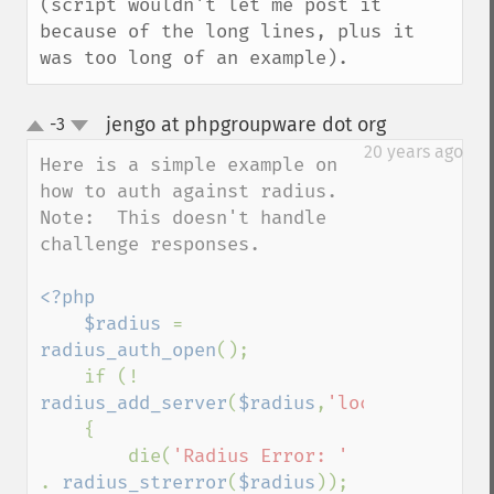
(script wouldn't let me post it 
because of the long lines, plus it 
was too long of an example).
jengo at phpgroupware dot org
-3
¶
up
down
20 years ago
Here is a simple example on 
how to auth against radius.  
Note:  This doesn't handle 
challenge responses.

<?php

    $radius 
= 
radius_auth_open
();

    if (! 
radius_add_server
(
$radius
,
'localhost'
,
0
,
'
    {

        die(
'Radius Error: ' 
. 
radius_strerror
(
$radius
));
