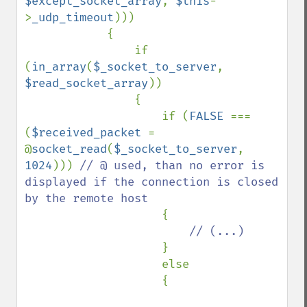
$except_socket_array
, 
$this
-
>
_udp_timeout
)))

            {

                if 
(
in_array
(
$_socket_to_server
, 
$read_socket_array
))

                {

                    if (
FALSE 
=== 
(
$received_packet 
= 
@
socket_read
(
$_socket_to_server
, 
1024
))) 
// @ used, than no error is 
displayed if the connection is closed 
by the remote host

{

// (...)

}

                    else

                    {
