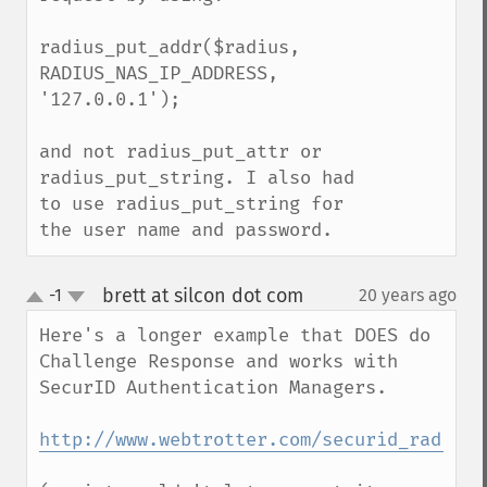
radius_put_addr($radius, 
RADIUS_NAS_IP_ADDRESS, 
'127.0.0.1');

and not radius_put_attr or 
radius_put_string. I also had 
to use radius_put_string for 
the user name and password.
brett at silcon dot com
-1
20 years ago
¶
up
down
Here's a longer example that DOES do 
Challenge Response and works with 
SecurID Authentication Managers.

http://www.webtrotter.com/securid_radius.