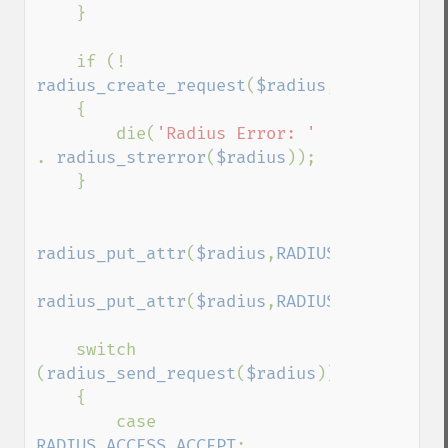
    }

    if (! 
radius_create_request
(
$radius
,
RADIUS_ACCE
    {

        die(
'Radius Error: ' 
. 
radius_strerror
(
$radius
));

    }

radius_put_attr
(
$radius
,
RADIUS_USER_NAME
,
radius_put_attr
(
$radius
,
RADIUS_USER_PASSW
    switch 
(
radius_send_request
(
$radius
))

    {

        case 
RADIUS_ACCESS_ACCEPT
:
