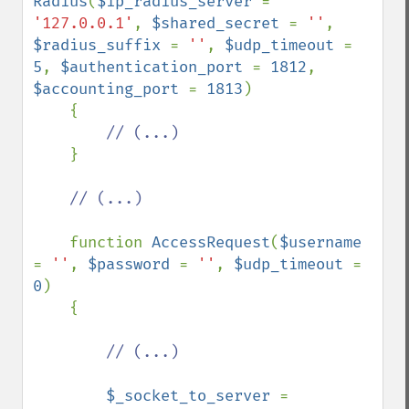
Radius
(
$ip_radius_server 
= 
'127.0.0.1'
, 
$shared_secret 
= 
''
, 
$radius_suffix 
= 
''
, 
$udp_timeout 
= 
5
, 
$authentication_port 
= 
1812
, 
$accounting_port 
= 
1813
)

    {

// (...)

}

// (...)

function 
AccessRequest
(
$username 
= 
''
, 
$password 
= 
''
, 
$udp_timeout 
= 
0
)

    {

// (...)

$_socket_to_server 
= 