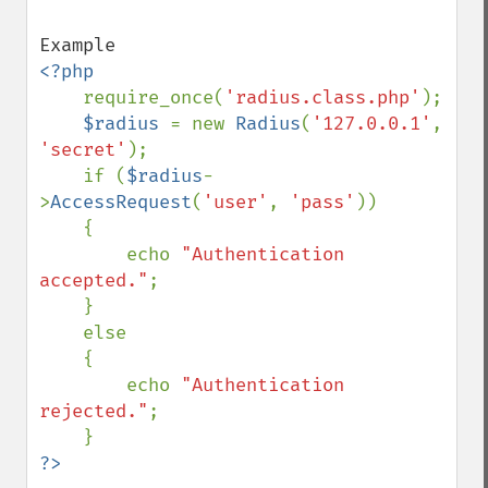
<?php

require_once(
'radius.class.php'
);

$radius 
= new 
Radius
(
'127.0.0.1'
, 
'secret'
);

    if (
$radius
-
>
AccessRequest
(
'user'
, 
'pass'
))

    {

        echo 
"Authentication 
accepted."
;

    }

    else

    {

        echo 
"Authentication 
rejected."
;

?>