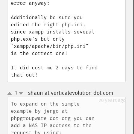
error anyway:

Additionally be sure you 
edited the right php.ini, 
since xampp installs several 
php.exe's but only 
"xampp/apache/bin/php.ini"  
is the correct one!

It did cost me 2 days to find 
that out!
shaun at verticalevolution dot com
-1
¶
up
down
20 years ago
To expand on the simple 
example by jengo at 
phpgroupware dot org you can 
add a NAS IP address to the 
request by using:
