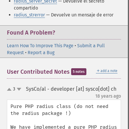
radius_server_secret
— Devuelve el secreto
compartido
radius_strerror
— Devuelve un mensaje de error
Found A Problem?
Learn How To Improve This Page
•
Submit a Pull
Request
•
Report a Bug
＋
User Contributed Notes
add a note
5 notes
SysCo/al - developer [at] sysco[dot] ch
3
up
down
¶
18 years ago
Pure PHP radius class (do not need 
the radius package !)

We have implemented a pure PHP radius 