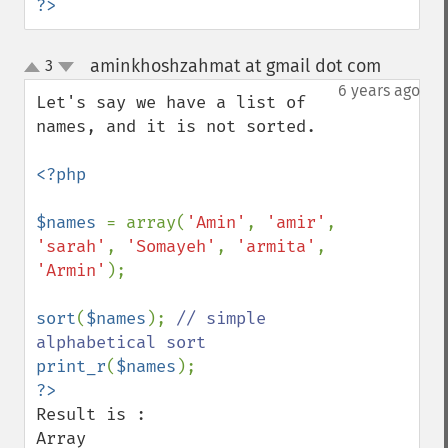
?>
aminkhoshzahmat at gmail dot com
3
¶
up
down
6 years ago
Let's say we have a list of 
names, and it is not sorted.

<?php

$names 
= array(
'Amin'
, 
'amir'
, 
'sarah'
, 
'Somayeh'
, 
'armita'
, 
'Armin'
);

sort
(
$names
); 
// simple 
print_r
(
$names
Result is :

Array
