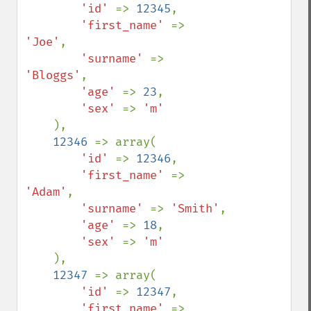
'id' 
=> 
12345
,

'first_name' 
=> 
'Joe'
,

'surname' 
=> 
'Bloggs'
,

'age' 
=> 
23
,

'sex' 
=> 
'm'

),

12346 
=> array(

'id' 
=> 
12346
,

'first_name' 
=> 
'Adam'
,

'surname' 
=> 
'Smith'
,

'age' 
=> 
18
,

'sex' 
=> 
'm'

),

12347 
=> array(

'id' 
=> 
12347
,

'first_name' 
=> 