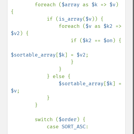
        foreach (
$array 
as 
$k 
=> 
$v
) 
{

            if (
is_array
(
$v
)) {

                foreach (
$v 
as 
$k2 
=> 
$v2
) {

                    if (
$k2 
== 
$on
) {

$sortable_array
[
$k
] = 
$v2
;

                    }

                }

            } else {

$sortable_array
[
$k
] = 
$v
;

            }

        }

        switch (
$order
) {

            case 
SORT_ASC
:
