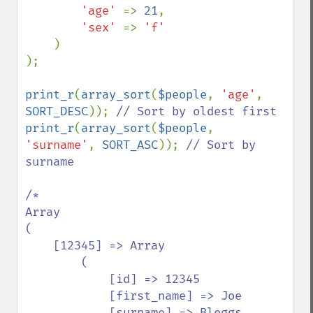
'age' 
=> 
21
,

'sex' 
=> 
'f'

)

);

print_r
(
array_sort
(
$people
, 
'age'
, 
SORT_DESC
)); 
print_r
(
array_sort
(
$people
, 
'surname'
, 
SORT_ASC
)); 
// Sort by 
surname

/*

Array

(

    [12345] => Array

        (

            [id] => 12345

            [first_name] => Joe

            [surname] => Bloggs
