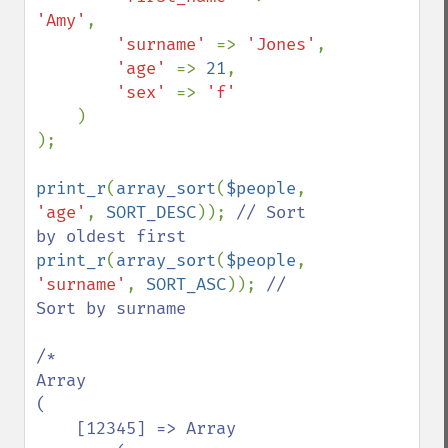
'Amy'
,

'surname' 
=> 
'Jones'
,

'age' 
=> 
21
,

'sex' 
=> 
'f'

)

);

print_r
(
array_sort
(
$people
, 
'age'
, 
SORT_DESC
)); 
// Sort 
print_r
(
array_sort
(
$people
, 
'surname'
, 
SORT_ASC
)); 
// 
Sort by surname

/*

Array

(

    [12345] => Array
