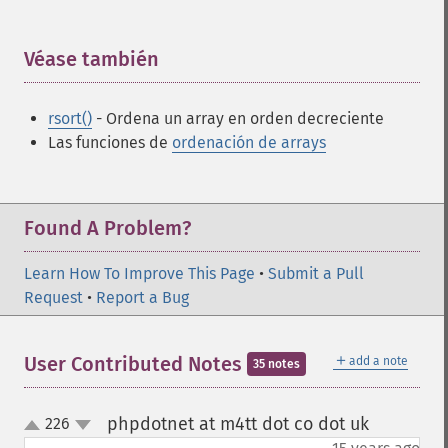
Véase también
¶
rsort()
- Ordena un array en orden decreciente
Las funciones de
ordenación de arrays
Found A Problem?
Learn How To Improve This Page
•
Submit a Pull
Request
•
Report a Bug
＋
User Contributed Notes
add a note
35 notes
phpdotnet at m4tt dot co dot uk
226
¶
up
down