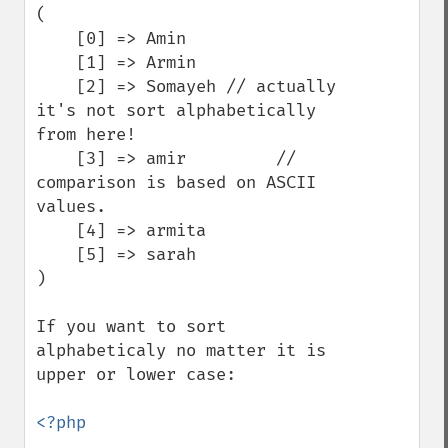
(

    [0] => Amin

    [1] => Armin

    [2] => Somayeh // actually 
it's not sort alphabetically 
from here!

    [3] => amir         // 
comparison is based on ASCII 
values.

    [4] => armita

    [5] => sarah

)

If you want to sort 
alphabeticaly no matter it is 
upper or lower case:

<?php
