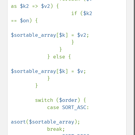
as 
$k2 
=> 
$v2
) {

                    if (
$k2 
== 
$on
) {

$sortable_array
[
$k
] = 
$v2
;

                    }

                }

            } else {

$sortable_array
[
$k
] = 
$v
;

            }

        }

        switch (
$order
) {

            case 
SORT_ASC
:

asort
(
$sortable_array
);

            break;
