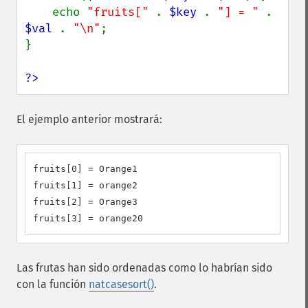
    echo 
"fruits[" 
. 
$key 
. 
"] = " 
. 
$val 
. 
"\n"
;

}

?>
El ejemplo anterior mostrará:
fruits[0] = Orange1

fruits[1] = orange2

fruits[2] = Orange3

fruits[3] = orange20
Las frutas han sido ordenadas como lo habrían sido
con la función
natcasesort()
.