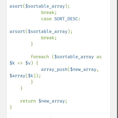
asort
(
$sortable_array
);

            break;

            case 
SORT_DESC
:

arsort
(
$sortable_array
);

            break;

        }

        foreach (
$sortable_array 
as 
$k 
=> 
$v
) {

array_push
(
$new_array
, 
$array
[
$k
]);

        }

    }

    return 
$new_array
;

}
