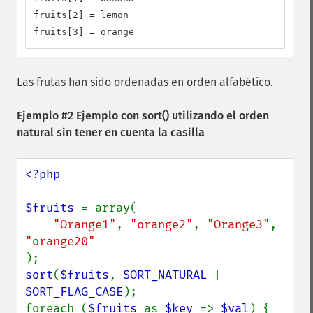
fruits[2] = lemon

fruits[3] = orange
Las frutas han sido ordenadas en orden alfabético.
Ejemplo #2 Ejemplo con
sort()
utilizando el orden
natural sin tener en cuenta la casilla
<?php

$fruits 
= array(

"Orange1"
, 
"orange2"
, 
"Orange3"
, 
sort
(
$fruits
, 
SORT_NATURAL 
| 
SORT_FLAG_CASE
);

foreach (
$fruits 
as 
$key 
=> 
$val
) {
