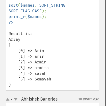
sort
(
$names
, 
SORT_STRING 
| 
SORT_FLAG_CASE
print_r
(
$names
Result is:

Array

(

    [0] => Amin

    [1] => amir

    [2] => Armin

    [3] => armita

    [4] => sarah

    [5] => Somayeh

)
Abhishek Banerjee
2
10 years ago
¶
up
down