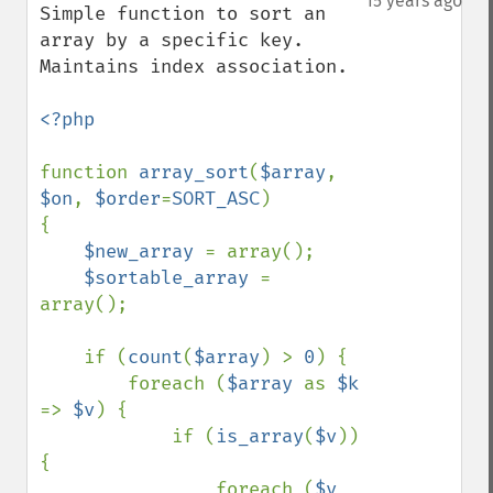
15 years ago
Simple function to sort an 
array by a specific key. 
Maintains index association.

<?php

function 
array_sort
(
$array
, 
$on
, 
$order
=
SORT_ASC
)

{

$new_array 
= array();

$sortable_array 
= 
array();

    if (
count
(
$array
) > 
0
) {

        foreach (
$array 
as 
$k 
=> 
$v
) {

            if (
is_array
(
$v
)) 
{

                foreach (
$v 