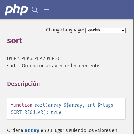
Change language:
sort
(PHP 4, PHP 5, PHP 7, PHP 8)
sort
—
Ordena un array en orden creciente
Descripción
¶
function
sort
(
array
&$array
,
int
$flags
=
SORT_REGULAR
):
true
Ordena
array
en su lugar siguiendo los valores en