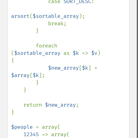
            case 
SORT_DESC
:

arsort
(
$sortable_array
);

            break;

        }

        foreach 
(
$sortable_array 
as 
$k 
=> 
$v
) 
{

$new_array
[
$k
] = 
$array
[
$k
];

        }

    }

    return 
$new_array
;

}

$people 
= array(

12345 
=> array(
