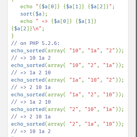
   echo 
"
{
$a
[
0
]}
{
$a
[
1
]}
{
$a
[
2
]}
"
;

sort
(
$a
);

   echo 
" => 
{
$a
[
0
]}
{
$a
[
1
]}
{
$a
[
2
]}
\n"
;

echo_sorted
(array( 
"10"
, 
"1a"
, 
"2"
)); 
echo_sorted
(array( 
"10"
, 
"2"
, 
"1a"
)); 
echo_sorted
(array( 
"1a"
, 
"10"
, 
"2"
)); 
echo_sorted
(array( 
"1a"
, 
"2"
, 
"10"
)); 
echo_sorted
(array( 
"2"
, 
"10"
, 
"1a"
)); 
echo_sorted
(array( 
"2"
, 
"1a"
, 
"10"
)); 