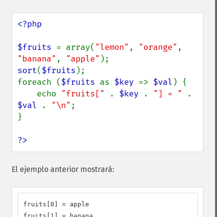
<?php

$fruits 
= array(
"lemon"
, 
"orange"
, 
"banana"
, 
"apple"
sort
(
$fruits
);

foreach (
$fruits 
as 
$key 
=> 
$val
) {

    echo 
"fruits[" 
. 
$key 
. 
"] = " 
. 
$val 
. 
"\n"
;

}

?>
El ejemplo anterior mostrará:
fruits[0] = apple

fruits[1] = banana
