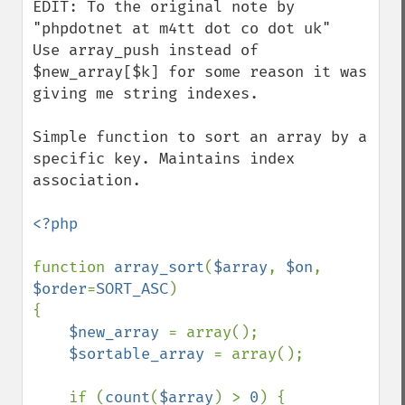
EDIT: To the original note by 
"phpdotnet at m4tt dot co dot uk" 

Use array_push instead of 
$new_array[$k] for some reason it was 

giving me string indexes.

Simple function to sort an array by a 
specific key. Maintains index 
association.

<?php

function 
array_sort
(
$array
, 
$on
, 
$order
=
SORT_ASC
)

{

$new_array 
= array();

$sortable_array 
= array();

    if (
count
(
$array
) > 
0
) {
