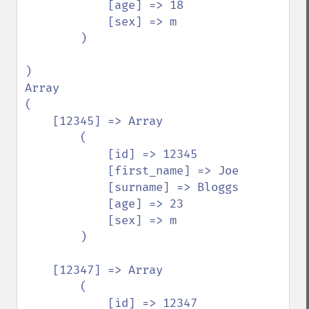
            [age] => 18

            [sex] => m

        )

)

Array

(

    [12345] => Array

        (

            [id] => 12345

            [first_name] => Joe

            [surname] => Bloggs

            [age] => 23

            [sex] => m

        )

    [12347] => Array

        (

            [id] => 12347
