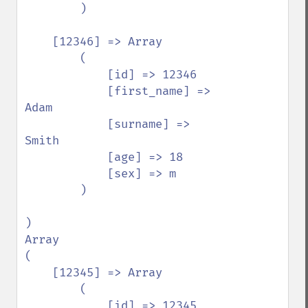
        )

    [12346] => Array

        (

            [id] => 12346

            [first_name] => 
Adam

            [surname] => 
Smith

            [age] => 18

            [sex] => m

        )

)

Array

(

    [12345] => Array

        (

            [id] => 12345
