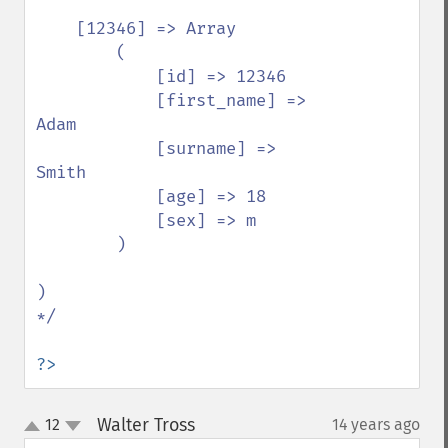
    [12346] => Array

        (

            [id] => 12346

            [first_name] => 
Adam

            [surname] => 
Smith

            [age] => 18

            [sex] => m

        )

)

*/

?>
Walter Tross
12
14 years ago
¶
up
down