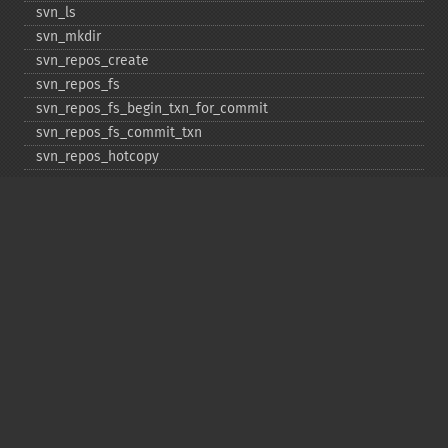
svn_​ls
svn_​mkdir
svn_​repos_​create
svn_​repos_​fs
svn_​repos_​fs_​begin_​txn_​for_​commit
svn_​repos_​fs_​commit_​txn
svn_​repos_​hotcopy
svn_​repos_​open
svn_​repos_​recover
svn_​revert
svn_​status
svn_​update
Copyright © 2001-2026 The PHP Documentation
Group