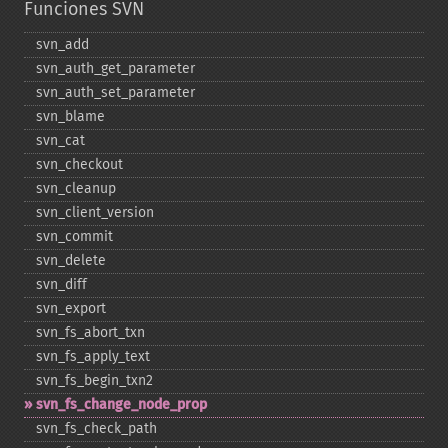
Funciones SVN
svn_​add
svn_​auth_​get_​parameter
svn_​auth_​set_​parameter
svn_​blame
svn_​cat
svn_​checkout
svn_​cleanup
svn_​client_​version
svn_​commit
svn_​delete
svn_​diff
svn_​export
svn_​fs_​abort_​txn
svn_​fs_​apply_​text
svn_​fs_​begin_​txn2
svn_​fs_​change_​node_​prop
svn_​fs_​check_​path