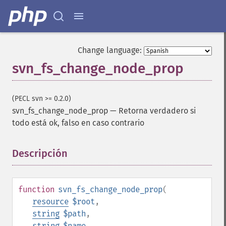
Change language:
svn_fs_change_node_prop
(PECL svn >= 0.2.0)
svn_fs_change_node_prop
—
Retorna verdadero si
todo está ok, falso en caso contrario
Descripción
¶
function
svn_fs_change_node_prop
(
resource
$root
,
string
$path
,
string
$name
,