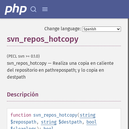
Change language:
svn_repos_hotcopy
(PECL svn >= 0.1.0)
svn_repos_hotcopy
—
Realiza una copia en caliente
del repositorio en pathrepospath; y lo copia en
destpath
Descripción
¶
function
svn_repos_hotcopy
(
string
$repospath
,
string
$destpath
,
bool
$cleanlogs
):
bool