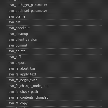
svn_​auth_​get_​parameter
svn_​auth_​set_​parameter
svn_​blame
svn_​cat
svn_​checkout
svn_​cleanup
svn_​client_​version
svn_​commit
svn_​delete
svn_​diff
svn_​export
svn_​fs_​abort_​txn
svn_​fs_​apply_​text
svn_​fs_​begin_​txn2
svn_​fs_​change_​node_​prop
svn_​fs_​check_​path
svn_​fs_​contents_​changed
svn_​fs_​copy