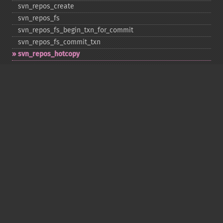
svn_​repos_​create
svn_​repos_​fs
svn_​repos_​fs_​begin_​txn_​for_​commit
svn_​repos_​fs_​commit_​txn
svn_​repos_​hotcopy
svn_​repos_​open
svn_​repos_​recover
svn_​revert
svn_​status
svn_​update
Copyright © 2001-2026 The PHP Documentation
Group
My PHP.net
Contact
Other PHP.net sites