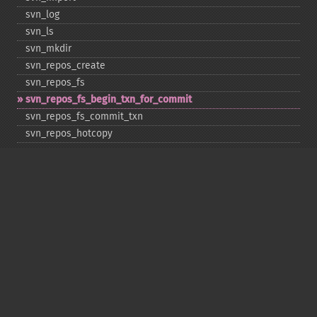
svn_​log
svn_​ls
svn_​mkdir
svn_​repos_​create
svn_​repos_​fs
svn_​repos_​fs_​begin_​txn_​for_​commit
svn_​repos_​fs_​commit_​txn
svn_​repos_​hotcopy
svn_​repos_​open
svn_​repos_​recover
svn_​revert
svn_​status
svn_​update
Copyright © 2001-2026 The PHP Documentation