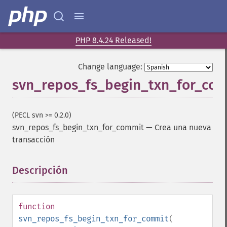
PHP 8.4.24 Released!
Change language:
svn_repos_fs_begin_txn_for_co
(PECL svn >= 0.2.0)
svn_repos_fs_begin_txn_for_commit
—
Crea una nueva
transacción
Descripción
¶
function
svn_repos_fs_begin_txn_for_commit
(