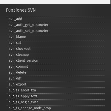
Funciones SVN
svn_​add
svn_​auth_​get_​parameter
svn_​auth_​set_​parameter
svn_​blame
svn_​cat
svn_​checkout
svn_​cleanup
svn_​client_​version
svn_​commit
svn_​delete
svn_​diff
svn_​export
svn_​fs_​abort_​txn
svn_​fs_​apply_​text
svn_​fs_​begin_​txn2
svn_​fs_​change_​node_​prop