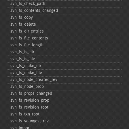
svn_​fs_​check_​path
svn_​fs_​contents_​changed
svn_​fs_​copy
svn_​fs_​delete
svn_​fs_​dir_​entries
svn_​fs_​file_​contents
svn_​fs_​file_​length
svn_​fs_​is_​dir
svn_​fs_​is_​file
svn_​fs_​make_​dir
svn_​fs_​make_​file
svn_​fs_​node_​created_​rev
svn_​fs_​node_​prop
svn_​fs_​props_​changed
svn_​fs_​revision_​prop
svn_​fs_​revision_​root
svn_​fs_​txn_​root
svn_​fs_​youngest_​rev
svn_​import