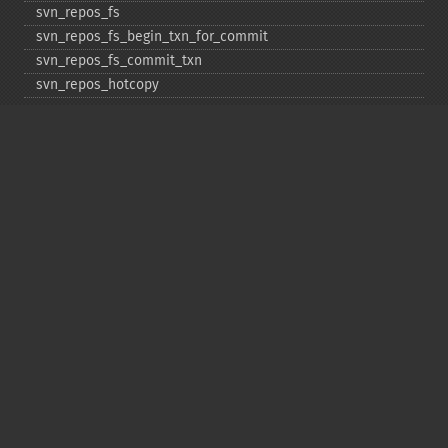
svn_​repos_​fs
svn_​repos_​fs_​begin_​txn_​for_​commit
svn_​repos_​fs_​commit_​txn
svn_​repos_​hotcopy
svn_​repos_​open
svn_​repos_​recover
svn_​revert
svn_​status
svn_​update
Copyright © 2001-2026 The PHP Documentation
Group
My PHP.net
Contact
Other PHP.net sites