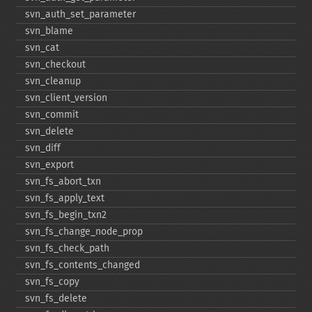
svn_​auth_​set_​parameter
svn_​blame
svn_​cat
svn_​checkout
svn_​cleanup
svn_​client_​version
svn_​commit
svn_​delete
svn_​diff
svn_​export
svn_​fs_​abort_​txn
svn_​fs_​apply_​text
svn_​fs_​begin_​txn2
svn_​fs_​change_​node_​prop
svn_​fs_​check_​path
svn_​fs_​contents_​changed
svn_​fs_​copy
svn_​fs_​delete