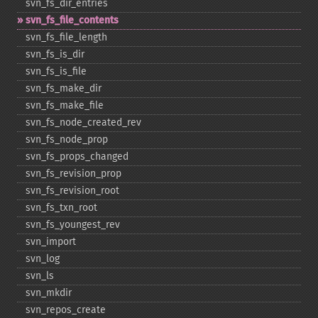
svn_​fs_​dir_​entries
svn_​fs_​file_​contents
svn_​fs_​file_​length
svn_​fs_​is_​dir
svn_​fs_​is_​file
svn_​fs_​make_​dir
svn_​fs_​make_​file
svn_​fs_​node_​created_​rev
svn_​fs_​node_​prop
svn_​fs_​props_​changed
svn_​fs_​revision_​prop
svn_​fs_​revision_​root
svn_​fs_​txn_​root
svn_​fs_​youngest_​rev
svn_​import
svn_​log
svn_​ls
svn_​mkdir
svn_​repos_​create