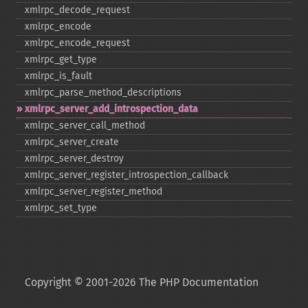
xmlrpc_​decode_​request
xmlrpc_​encode
xmlrpc_​encode_​request
xmlrpc_​get_​type
xmlrpc_​is_​fault
xmlrpc_​parse_​method_​descriptions
xmlrpc_​server_​add_​introspection_​data
xmlrpc_​server_​call_​method
xmlrpc_​server_​create
xmlrpc_​server_​destroy
xmlrpc_​server_​register_​introspection_​callback
xmlrpc_​server_​register_​method
xmlrpc_​set_​type
Copyright © 2001-2026 The PHP Documentation