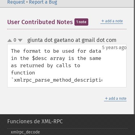
Request
•
Report a Bug
＋
User Contributed Notes
add a note
1 note
giunta dot gaetano at gmail dot com
0
¶
up
down
5 years ago
The format to be used for data 
in the $desc array is the same 
as returned by calls to 
function 
`xmlrpc_parse_method_descriptions`
＋
add a note
Funciones de XML-RPC
xmlrpc_​decode