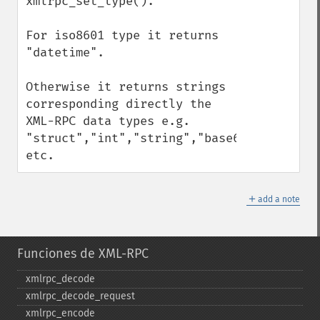
xmlrpc_set_type().

For iso8601 type it returns 
"datetime".

Otherwise it returns strings 
corresponding directly the 
XML-RPC data types e.g. 
"struct","int","string","base64" 
etc.
＋
add a note
Funciones de XML-RPC
xmlrpc_​decode
xmlrpc_​decode_​request
xmlrpc_​encode