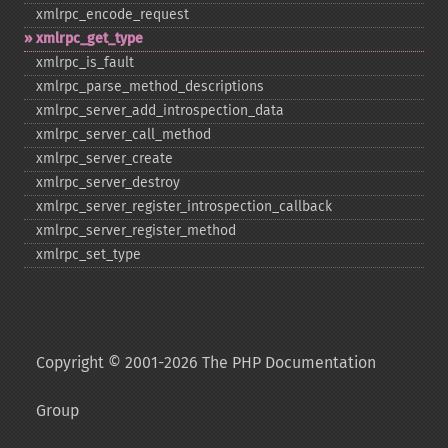
xmlrpc_​encode_​request
xmlrpc_​get_​type
xmlrpc_​is_​fault
xmlrpc_​parse_​method_​descriptions
xmlrpc_​server_​add_​introspection_​data
xmlrpc_​server_​call_​method
xmlrpc_​server_​create
xmlrpc_​server_​destroy
xmlrpc_​server_​register_​introspection_​callback
xmlrpc_​server_​register_​method
xmlrpc_​set_​type
Copyright © 2001-2026 The PHP Documentation
Group