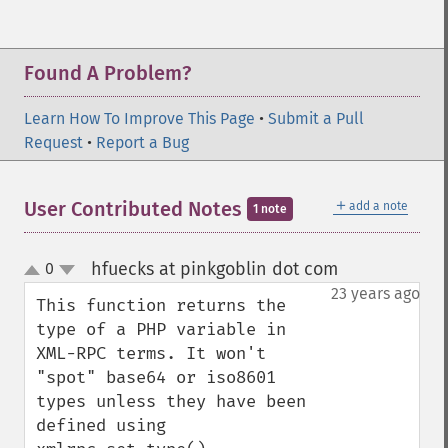
Found A Problem?
Learn How To Improve This Page
•
Submit a Pull
Request
•
Report a Bug
＋
User Contributed Notes
add a note
1 note
hfuecks at pinkgoblin dot com
0
¶
up
down
23 years ago
This function returns the 
type of a PHP variable in 
XML-RPC terms. It won't 
"spot" base64 or iso8601 
types unless they have been 
defined using 