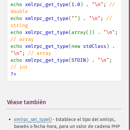
echo 
xmlrpc_get_type
(
1.0
) . 
"\n"
; 
// 
echo 
xmlrpc_get_type
(
""
) . 
"\n"
; 
// 
echo 
xmlrpc_get_type
(array()) . 
"\n"
; 
echo 
xmlrpc_get_type
(new 
stdClass
) . 
"\n"
; 
echo 
xmlrpc_get_type
(
STDIN
) . 
"\n"
; 
?>
Véase también
¶
xmlrpc_set_type()
- Establece el tipo del xmlrpc,
base64 o fecha-hora, para un valor de cadena PHP