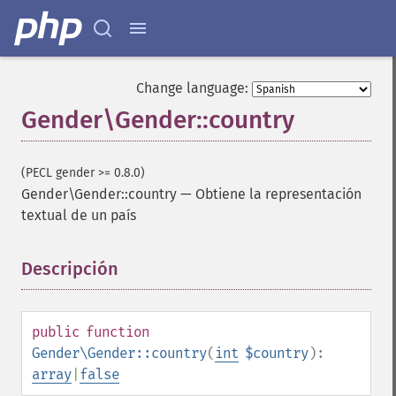
Change language:
Gender\Gender::country
(PECL gender >= 0.8.0)
Gender\Gender::country
—
Obtiene la representación
textual de un país
Descripción
¶
public
function
Gender\Gender::country
(
int
$country
):
array
|
false