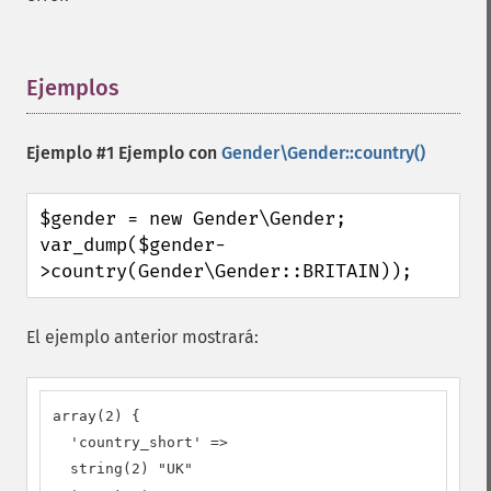
Ejemplos
¶
Ejemplo #1 Ejemplo con
Gender\Gender::country()
$gender = new Gender\Gender;

var_dump($gender-
>country(Gender\Gender::BRITAIN));
El ejemplo anterior mostrará:
array(2) {

  'country_short' =>

  string(2) "UK"
