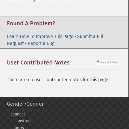
Found A Problem?
Learn How To Improve This Page
•
Submit a Pull
Request
•
Report a Bug
＋
User Contributed Notes
add a note
There are no user contributed notes for this page.
Gender\Gender
connect
_​_​construct
country