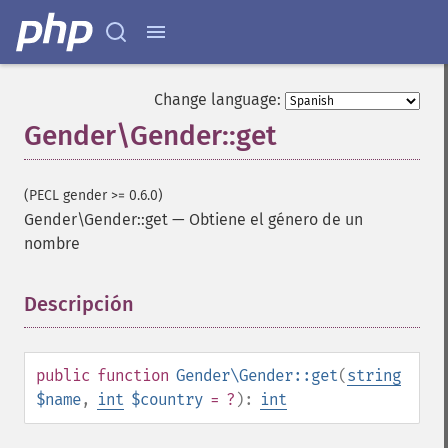
Change language:
Gender\Gender::get
(PECL gender >= 0.6.0)
Gender\Gender::get
—
Obtiene el género de un
nombre
Descripción
¶
public
function
Gender\Gender::get
(
string
$name
,
int
$country
= ?
):
int