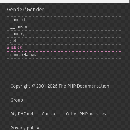
Gender\Gender
connect
_​_​construct
country
get
isNick
similarNames
Copyright © 2001-2026 The PHP Documentation
Group
My PHP.net
Contact
Other PHP.net sites
Privacy policy