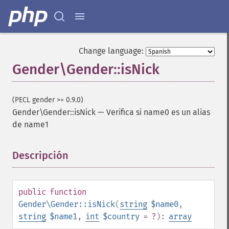
Change language:
Gender\Gender::isNick
(PECL gender >= 0.9.0)
Gender\Gender::isNick
—
Verifica si name0 es un alias
de name1
Descripción
¶
public
function
Gender\Gender::isNick
(
string
$name0
,
string
$name1
,
int
$country
= ?
):
array