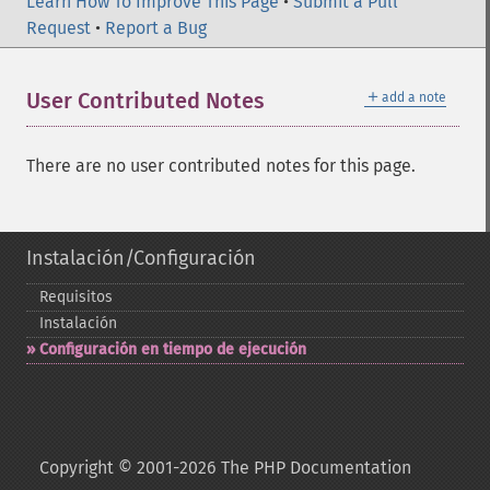
Learn How To Improve This Page
•
Submit a Pull
Request
•
Report a Bug
＋
User Contributed Notes
add a note
There are no user contributed notes for this page.
Instalación/Configuración
Requisitos
Instalación
Configuración en tiempo de ejecución
Copyright © 2001-2026 The PHP Documentation