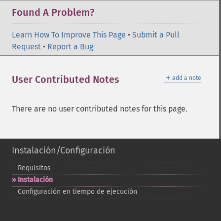
Found A Problem?
Learn How To Improve This Page
•
Submit a Pull
Request
•
Report a Bug
＋
User Contributed Notes
add a note
There are no user contributed notes for this page.
Instalación/Configuración
Requisitos
Instalación
Configuración en tiempo de ejecución