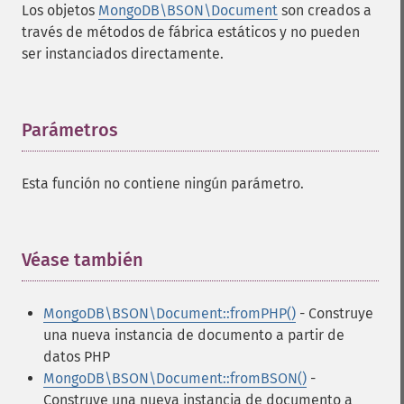
Los objetos
MongoDB\BSON\Document
son creados a
través de métodos de fábrica estáticos y no pueden
ser instanciados directamente.
Parámetros
¶
Esta función no contiene ningún parámetro.
Véase también
¶
MongoDB\BSON\Document::fromPHP()
- Construye
una nueva instancia de documento a partir de
datos PHP
MongoDB\BSON\Document::fromBSON()
-
Construye una nueva instancia de documento a