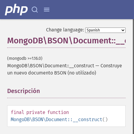
Change language:
MongoDB\BSON\Document::__con
(mongodb >=1.16.0)
MongoDB\BSON\Document::__construct
—
Construye
un nuevo documento BSON (no utilizado)
Descripción
¶
final
private
function
MongoDB\BSON\Document::__construct
()