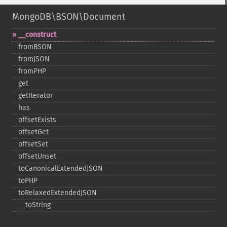
MongoDB\BSON\Document
_​_​construct
fromBSON
fromJSON
fromPHP
get
getIterator
has
offsetExists
offsetGet
offsetSet
offsetUnset
toCanonicalExtendedJSON
toPHP
toRelaxedExtendedJSON
_​_​toString