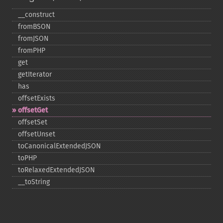
_​_​construct
fromBSON
fromJSON
fromPHP
get
getIterator
has
offsetExists
offsetGet
offsetSet
offsetUnset
toCanonicalExtendedJSON
toPHP
toRelaxedExtendedJSON
_​_​toString