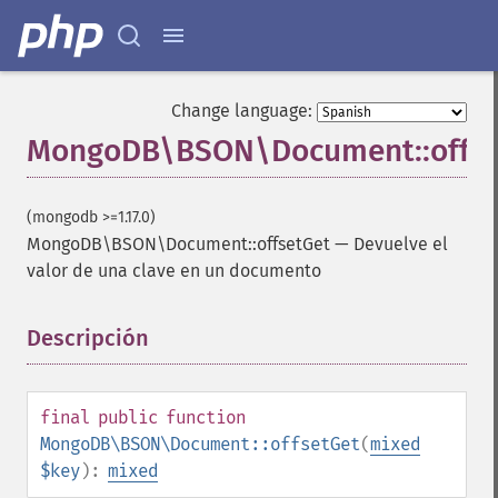
Change language:
MongoDB\BSON\Document::offse
(mongodb >=1.17.0)
MongoDB\BSON\Document::offsetGet
—
Devuelve el
valor de una clave en un documento
Descripción
¶
final
public
function
MongoDB\BSON\Document::offsetGet
(
mixed
$key
):
mixed