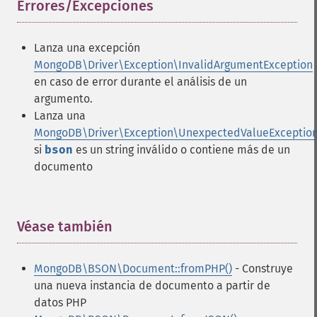
Errores/Excepciones
¶
Lanza una excepción
MongoDB\Driver\Exception\InvalidArgumentException
en caso de error durante el análisis de un
argumento.
Lanza una
MongoDB\Driver\Exception\UnexpectedValueExceptio
si
bson
es un string inválido o contiene más de un
documento
Véase también
¶
MongoDB\BSON\Document::fromPHP()
- Construye
una nueva instancia de documento a partir de
datos PHP