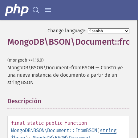
Change language:
MongoDB\BSON\Document::fro
(mongodb >=1.16.0)
MongoDB\BSON\Document::fromBSON
—
Construye
una nueva instancia de documento a partir de un
string BSON
Descripción
¶
final
static
public
function
MongoDB\BSON\Document::fromBSON
(
string
$bson
):
MongoDB\BSON\Document