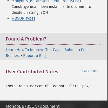
MongoDB\BSON\Document::fromJSON()
-
Construye una nueva instancia de documento
desde un string JSON
» BSON Types
Found A Problem?
Learn How To Improve This Page
•
Submit a Pull
Request
•
Report a Bug
＋
User Contributed Notes
add a note
There are no user contributed notes for this page.
MongoDB\BSON\Document