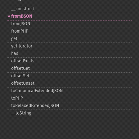
_​_​construct
fromBSON
fromJSON
fromPHP
get
getIterator
has
offsetExists
offsetGet
offsetSet
offsetUnset
toCanonicalExtendedJSON
toPHP
toRelaxedExtendedJSON
_​_​toString