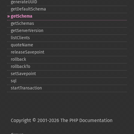
generateUUID
getDefaultSchema
getSchema
getSchemas
getServerVersion
listClients
quoteName
releaseSavepoint
rollback
rollbackTo
setSavepoint
sql
startTransaction
Copyright © 2001-2026 The PHP Documentation