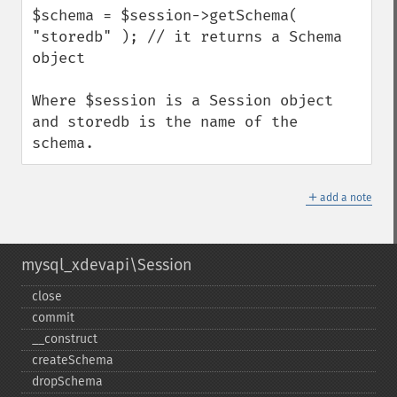
$schema = $session->getSchema( 
"storedb" ); // it returns a Schema 
object

Where $session is a Session object 
and storedb is the name of the 
schema.
＋
add a note
mysql_xdevapi\Session
close
commit
_​_​construct
createSchema
dropSchema