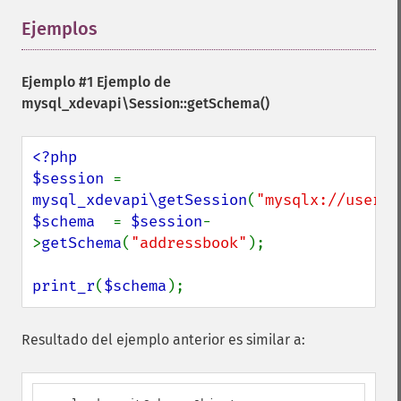
Ejemplos
¶
Ejemplo #1 Ejemplo de
mysql_xdevapi\Session::getSchema()
<?php

$session 
= 
mysql_xdevapi\getSession
(
"mysqlx://user:p
$schema  
= 
$session
-
>
getSchema
(
"addressbook"
);

print_r
(
$schema
);
Resultado del ejemplo anterior es similar a: