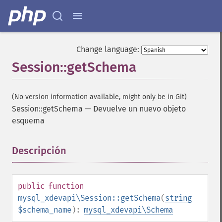
Change language:
Session::getSchema
(No version information available, might only be in Git)
Session::getSchema
—
Devuelve un nuevo objeto
esquema
Descripción
¶
public
function
mysql_xdevapi\Session::getSchema
(
string
$schema_name
):
mysql_xdevapi\Schema