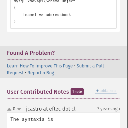
mysql_xdevapi\Schema Object

(

    [name] => addressbook

)
Found A Problem?
Learn How To Improve This Page
•
Submit a Pull
Request
•
Report a Bug
＋
User Contributed Notes
add a note
1 note
jcastro at eftec dot cl
0
7 years ago
¶
up
down
The syntaxis is 
