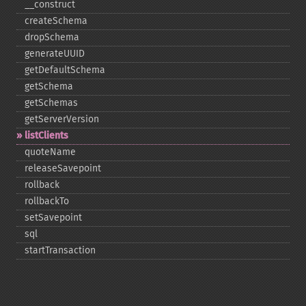
_​_​construct
createSchema
dropSchema
generateUUID
getDefaultSchema
getSchema
getSchemas
getServerVersion
listClients
quoteName
releaseSavepoint
rollback
rollbackTo
setSavepoint
sql
startTransaction