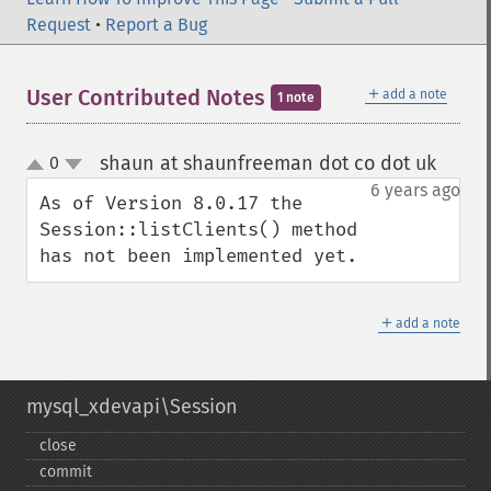
Request
•
Report a Bug
＋
User Contributed Notes
add a note
1 note
shaun at shaunfreeman dot co dot uk
0
¶
up
down
6 years ago
As of Version 8.0.17 the 
Session::listClients() method 
has not been implemented yet.
＋
add a note
mysql_xdevapi\Session
close
commit