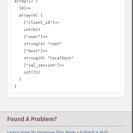
array(1) {

  [0]=>

  array(4) {

    ["client_id"]=>

    int(61)

    ["user"]=>

    string(4) "root"

    ["host"]=>

    string(9) "localhost"

    ["sql_session"]=>

    int(72)

  }

}
Found A Problem?
Learn How To Improve This Page
•
Submit a Pull