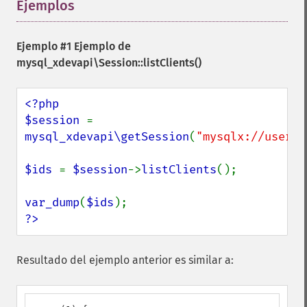
Ejemplos
¶
Ejemplo #1 Ejemplo de
mysql_xdevapi\Session::listClients()
<?php

$session 
= 
mysql_xdevapi\getSession
(
"mysqlx://user:p
$ids 
= 
$session
->
listClients
();

var_dump
(
$ids
?>
Resultado del ejemplo anterior es similar a: