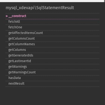
mysql_xdevapi\SqlStatementResult
_​_​construct
fetchAll
fetchOne
getAffectedItemsCount
getColumnsCount
getColumnNames
getColumns
getGeneratedIds
getLastInsertId
getWarnings
getWarningsCount
hasData
nextResult