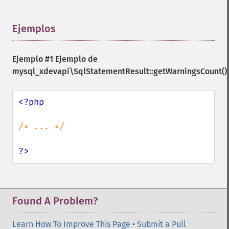
Ejemplos
¶
Ejemplo #1 Ejemplo de
mysql_xdevapi\SqlStatementResult::getWarningsCount()
<?php

/* ... */

?>
Found A Problem?
Learn How To Improve This Page
•
Submit a Pull