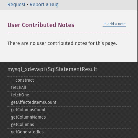
Request
•
Report a Bug
＋
User Contributed Notes
add a note
There are no user contributed notes for this page.
mysql_xdevapi\SqlStatementResult
_​_​construct
fetchAll
fetchOne
getAffectedItemsCount
getColumnsCount
getColumnNames
getColumns
getGeneratedIds