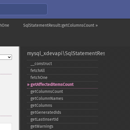
chOne
SqlStatementResult::getColumnsCount »
mysql_xdevapi\SqlStatementResult
_​_​construct
fetchAll
fetchOne
getAffectedItemsCount
getColumnsCount
getColumnNames
getColumns
getGeneratedIds
getLastInsertId
getWarnings