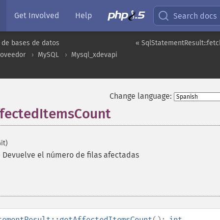
Get Involved
Help
Search docs
 de bases de datos
« SqlStatementResult::fet
roveedor
MySQL
Mysql_xdevapi
Change language:
ffectedItemsCount
it)
—
Devuelve el número de filas afectadas
tementResult::getAffectedItemsCount
():
int