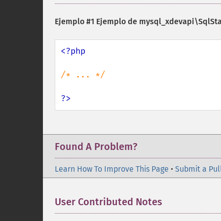
Ejemplo #1 Ejemplo de
mysql_xdevapi\SqlSta
<?php

/* ... */

?>
Found A Problem?
Learn How To Improve This Page
•
Submit a Pul
User Contributed Notes