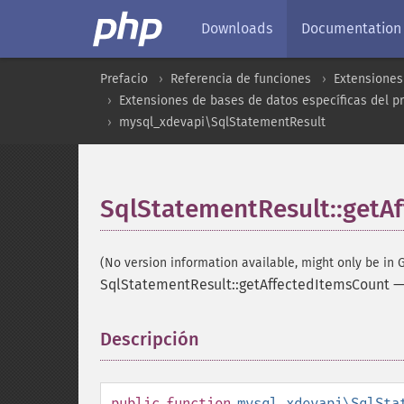
Downloads
Documentation
Prefacio
Referencia de funciones
Extensiones
Extensiones de bases de datos específicas del p
mysql_xdevapi\SqlStatementResult
SqlStatementResult::getA
(No version information available, might only be in G
SqlStatementResult::getAffectedItemsCount
Descripción
¶
public
function
mysql_xdevapi\SqlSta