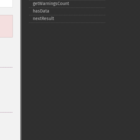
getWarningsCount
hasData
nextResult