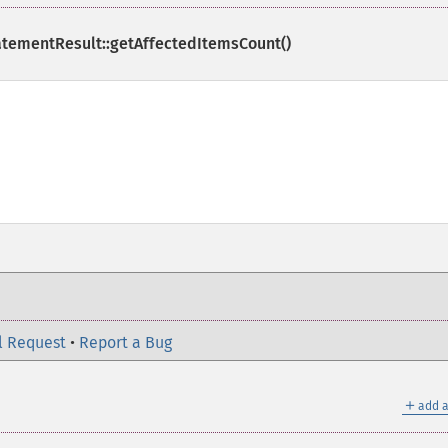
tementResult::getAffectedItemsCount()
l Request
•
Report a Bug
＋
add a