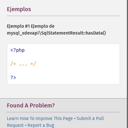
Ejemplos
¶
Ejemplo #1 Ejemplo de
mysql_xdevapi\SqlStatementResult::hasData()
<?php

/* ... */

?>
Found A Problem?
Learn How To Improve This Page
•
Submit a Pull
Request
•
Report a Bug