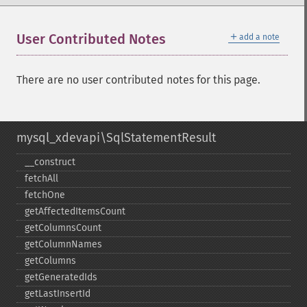
＋
User Contributed Notes
add a note
There are no user contributed notes for this page.
mysql_xdevapi\SqlStatementResult
_​_​construct
fetchAll
fetchOne
getAffectedItemsCount
getColumnsCount
getColumnNames
getColumns
getGeneratedIds
getLastInsertId