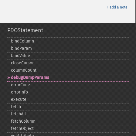
＋
add a note
PDOStatement
bindColumn
bindParam
bindValue
closeCursor
columnCount
debugDumpParams
errorCode
errorInfo
execute
fetch
fetchAll
fetchColumn
fetchObject
getAttribute