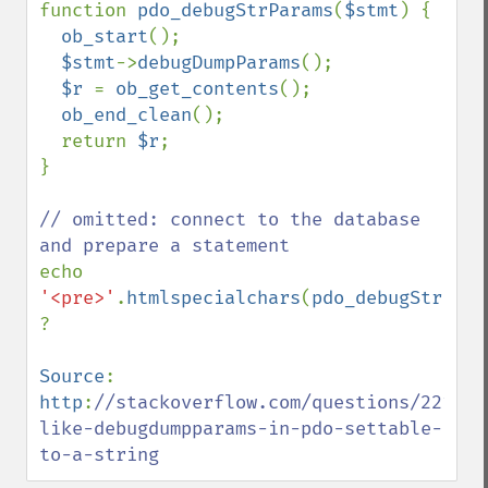
function 
pdo_debugStrParams
(
$stmt
) {

ob_start
();

$stmt
->
debugDumpParams
();

$r 
= 
ob_get_contents
();

ob_end_clean
();

  return 
$r
;

}

// omitted: connect to the database 
echo 
'<pre>'
.
htmlspecialchars
(
pdo_debugStrPara
?

Source
: 
http
:
//stackoverflow.com/questions/221573
like-debugdumpparams-in-pdo-settable-
to-a-string