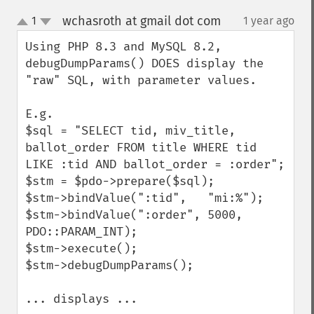
wchasroth at gmail dot com
1
1 year ago
¶
up
down
Using PHP 8.3 and MySQL 8.2, 
debugDumpParams() DOES display the 
"raw" SQL, with parameter values.

E.g. 

$sql = "SELECT tid, miv_title, 
ballot_order FROM title WHERE tid 
LIKE :tid AND ballot_order = :order";

$stm = $pdo->prepare($sql);

$stm->bindValue(":tid",   "mi:%");

$stm->bindValue(":order", 5000, 
PDO::PARAM_INT);

$stm->execute();

$stm->debugDumpParams();

... displays ...
