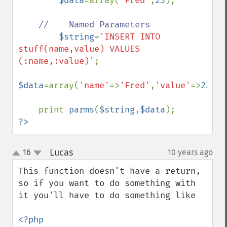
$data
=array(
'Fred'
,
23
);

//    Named Parameters

$string
=
'INSERT INTO 
stuff(name,value) VALUES 
(:name,:value)'
;

$data
=array(
'name'
=>
'Fred'
,
'value'
=>
23
);

    print 
parms
(
$string
,
$data
?>
Lucas
16
10 years ago
¶
up
down
This function doesn't have a return, 
so if you want to do something with 
it you'll have to do something like
