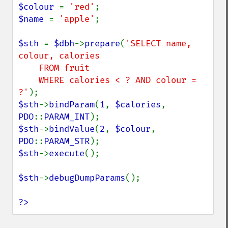
$colour 
= 
'red'
$name 
= 
'apple'
;

$sth 
= 
$dbh
->
prepare
(
'SELECT name, 
colour, calories

    FROM fruit

    WHERE calories < ? AND colour = 
?'
$sth
->
bindParam
(
1
, 
$calories
, 
PDO
::
PARAM_INT
$sth
->
bindValue
(
2
, 
$colour
, 
PDO
::
PARAM_STR
$sth
->
execute
();

$sth
->
debugDumpParams
();

?>