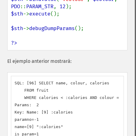
PDO
::
PARAM_STR
, 
12
$sth
->
execute
();

$sth
->
debugDumpParams
();

?>
El ejemplo anterior mostrará:
SQL: [96] SELECT name, colour, calories

    FROM fruit

    WHERE calories < :calories AND colour = :colou
Params:  2

Key: Name: [9] :calories

paramno=-1

name=[9] ":calories"

is_param=1
