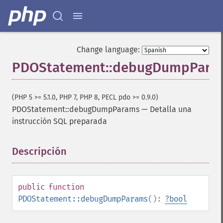
Change language:
PDOStatement::debugDumpPara
(PHP 5 >= 5.1.0, PHP 7, PHP 8, PECL pdo >= 0.9.0)
PDOStatement::debugDumpParams
—
Detalla una
instrucción SQL preparada
Descripción
¶
public
function
PDOStatement::debugDumpParams
():
?
bool