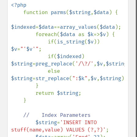
<?php

function 
parms
(
$string
,
$data
) {

$indexed
=
$data
==
array_values
(
$data
);

        foreach(
$data 
as 
$k
=>
$v
) {

            if(
is_string
(
$v
)) 
$v
=
"'
$v
'"
;

            if(
$indexed
) 
$string
=
preg_replace
(
'/\?/'
,
$v
,
$string
,
1
)
            else 
$string
=
str_replace
(
":
$k
"
,
$v
,
$string
);

        }

        return 
$string
;

    }

//    Index Parameters

$string
=
'INSERT INTO 
stuff(name,value) VALUES (?,?)'
;
