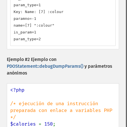
param_type=1

Key: Name: [7] :colour

paramno=-1

name=[7] ":colour"

is_param=1

param_type=2
Ejemplo #2 Ejemplo con
PDOStatement::debugDumpParams()
y parámetros
anónimos
<?php

/* ejecución de una instrucción 
preparada con enlace a variables PHP 
$calories 
= 
150