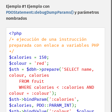
Ejemplo #1 Ejemplo con
PDOStatement::debugDumpParams()
y parámetros
nombrados
/* ejecución de una instrucción 
preparada con enlace a variables PHP 
$calories 
= 
150
$colour 
= 
'red'
$sth 
= 
$dbh
->
prepare
(
'SELECT name, 
colour, calories

    FROM fruit

    WHERE calories < :calories AND 
colour = :colour'
$sth
->
bindParam
(
':calories'
, 
$calories
, 
PDO
::
PARAM_INT
$sth
->
bindValue
(
':colour'
, 
$colour
, 