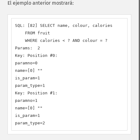
El ejemplo anterior mostrará:
SQL: [82] SELECT name, colour, calories

    FROM fruit

    WHERE calories < ? AND colour = ?

Params:  2

Key: Position #0:

paramno=0

name=[0] ""

is_param=1

param_type=1

Key: Position #1:

paramno=1

name=[0] ""

is_param=1

param_type=2