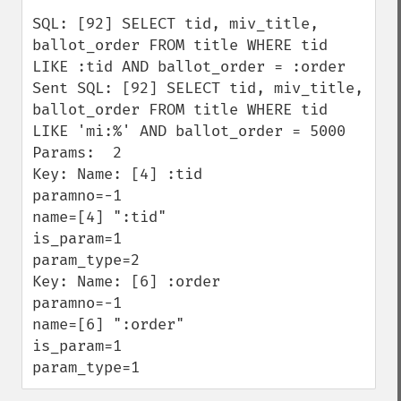
SQL: [92] SELECT tid, miv_title, 
ballot_order FROM title WHERE tid 
LIKE :tid AND ballot_order = :order

Sent SQL: [92] SELECT tid, miv_title, 
ballot_order FROM title WHERE tid 
LIKE 'mi:%' AND ballot_order = 5000

Params:  2

Key: Name: [4] :tid

paramno=-1

name=[4] ":tid"

is_param=1

param_type=2

Key: Name: [6] :order

paramno=-1

name=[6] ":order"

is_param=1

param_type=1