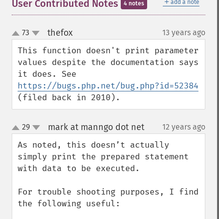
＋
User Contributed Notes
add a note
4 notes
thefox
73
13 years ago
¶
up
down
This function doesn't print parameter 
values despite the documentation says 
it does. See 
https://bugs.php.net/bug.php?id=52384
(filed back in 2010).
mark at manngo dot net
29
12 years ago
¶
up
down
As noted, this doesn’t actually 
simply print the prepared statement 
with data to be executed.

For trouble shooting purposes, I find 
the following useful:
