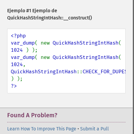
Ejemplo #1 Ejemplo de
QuickHashStringIntHash::__construct()
<?php

var_dump
( new 
QuickHashStringIntHash
( 
1024 
var_dump
( new 
QuickHashStringIntHash
( 
1024
, 
QuickHashStringIntHash
::
CHECK_FOR_DUPES 
?>
Found A Problem?
Learn How To Improve This Page
•
Submit a Pull