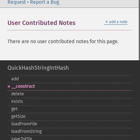
Request
•
Report a Bug
＋
User Contributed Notes
add a note
There are no user contributed notes for this page.
QuickHashStringIntHash
add
_​_​construct
delete
exists
get
getSize
loadFromFile
loadFromString
saveToFile