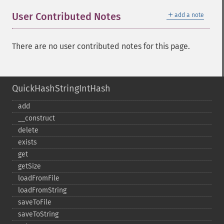
＋
User Contributed Notes
add a note
There are no user contributed notes for this page.
QuickHashStringIntHash
add
_​_​construct
delete
exists
get
getSize
loadFromFile
loadFromString
saveToFile
saveToString