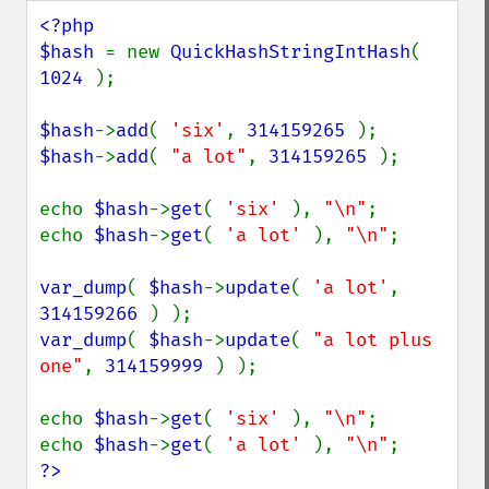
<?php

$hash 
= new 
QuickHashStringIntHash
( 
1024 
);

$hash
->
add
( 
'six'
, 
314159265 
$hash
->
add
( 
"a lot"
, 
314159265 
);

echo 
$hash
->
get
( 
'six' 
), 
"\n"
;

echo 
$hash
->
get
( 
'a lot' 
), 
"\n"
;

var_dump
( 
$hash
->
update
( 
'a lot'
, 
314159266 
var_dump
( 
$hash
->
update
( 
"a lot plus 
one"
, 
314159999 
) );

echo 
$hash
->
get
( 
'six' 
), 
"\n"
;

echo 
$hash
->
get
( 
'a lot' 
), 
"\n"
?>