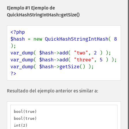
Ejemplo #1 Ejemplo de
QuickHashStringIntHash::getSize()
<?php

$hash 
= new 
QuickHashStringIntHash
( 
8 
var_dump
( 
$hash
->
add
( 
"two"
, 
2 
var_dump
( 
$hash
->
add
( 
"three"
, 
5 
var_dump
( 
$hash
->
getSize
?>
Resultado del ejemplo anterior es similar a:
bool(true)

bool(true)

int(2)