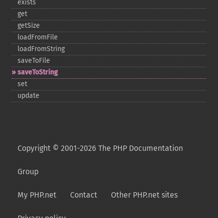
exists
get
getSize
loadFromFile
loadFromString
saveToFile
saveToString
set
update
Copyright © 2001-2026 The PHP Documentation
Group
My PHP.net
Contact
Other PHP.net sites