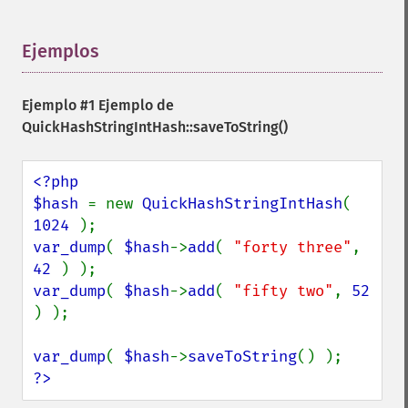
Ejemplos
¶
Ejemplo #1 Ejemplo de
QuickHashStringIntHash::saveToString()
<?php

$hash 
= new 
QuickHashStringIntHash
( 
1024 
var_dump
( 
$hash
->
add
( 
"forty three"
, 
42 
var_dump
( 
$hash
->
add
( 
"fifty two"
, 
52 
) );

var_dump
( 
$hash
->
saveToString
?>