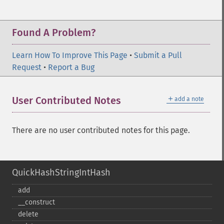
Found A Problem?
Learn How To Improve This Page
•
Submit a Pull
Request
•
Report a Bug
＋
User Contributed Notes
add a note
There are no user contributed notes for this page.
QuickHashStringIntHash
add
_​_​construct
delete