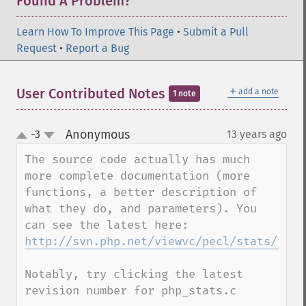
Found A Problem?
Learn How To Improve This Page
•
Submit a Pull
Request
•
Report a Bug
＋
User Contributed Notes
add a note
1 note
Anonymous
-3
13 years ago
¶
up
down
The source code actually has much 
more complete documentation (more 
functions, a better description of 
what they do, and parameters). You 
http://svn.php.net/viewvc/pecl/stats/trun
Notably, try clicking the latest 
revision number for php_stats.c