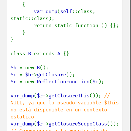
    {

var_dump
(
self
::class, 
static::class);

        return static function () {};

    }

}

class 
B 
extends 
A 
{}

$b 
= new 
B
$c 
= 
$b
->
getClosure
$r 
= new 
ReflectionFunction
(
$c
);

var_dump
(
$r
->
getClosureThis
()); 
// 
NULL, ya que la pseudo-variable $this 
no está disponible en un contexto 
var_dump
(
$r
->
getClosureScopeClass
()); 
// Corresponde a la resolución de 