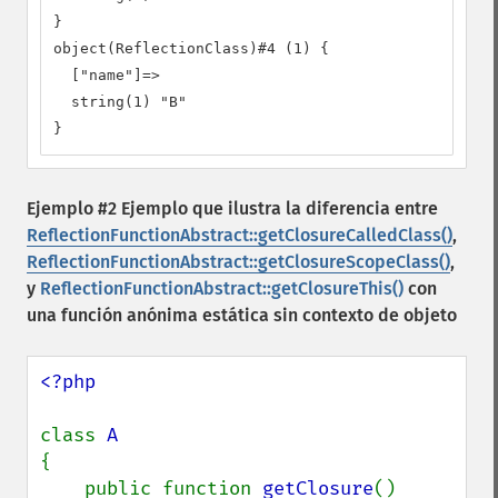
}

object(ReflectionClass)#4 (1) {

  ["name"]=>

  string(1) "B"

}
Ejemplo #2 Ejemplo que ilustra la diferencia entre
ReflectionFunctionAbstract::getClosureCalledClass()
,
ReflectionFunctionAbstract::getClosureScopeClass()
,
y
ReflectionFunctionAbstract::getClosureThis()
con
una función anónima estática sin contexto de objeto
<?php

class 
{

    public function 
getClosure
()
