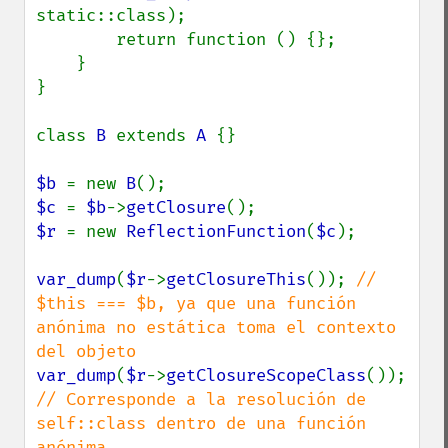
static::class);

        return function () {};

    }

}

class 
B 
extends 
A 
{}

$b 
= new 
B
$c 
= 
$b
->
getClosure
$r 
= new 
ReflectionFunction
(
$c
);

var_dump
(
$r
->
getClosureThis
()); 
// 
$this === $b, ya que una función 
anónima no estática toma el contexto 
var_dump
(
$r
->
getClosureScopeClass
()); 
// Corresponde a la resolución de 
self::class dentro de una función 