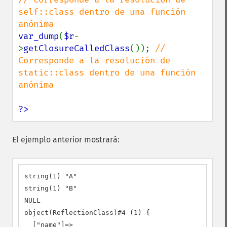
self::class dentro de una función 
var_dump
(
$r
-
>
getClosureCalledClass
()); 
// 
Corresponde a la resolución de 
static::class dentro de una función 
anónima

?>
El ejemplo anterior mostrará:
string(1) "A"

string(1) "B"

NULL

object(ReflectionClass)#4 (1) {

  ["name"]=>
