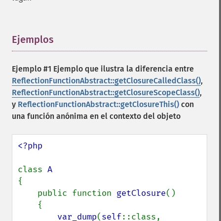
Ejemplos
¶
Ejemplo #1 Ejemplo que ilustra la diferencia entre
ReflectionFunctionAbstract::getClosureCalledClass()
,
ReflectionFunctionAbstract::getClosureScopeClass()
,
y
ReflectionFunctionAbstract::getClosureThis()
con
una función anónima en el contexto del objeto
<?php

class 
{

    public function 
getClosure
()

    {

var_dump
(
self
::class, 