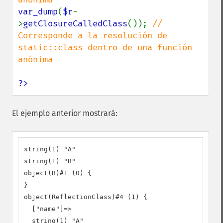
var_dump
(
$r
-
>
getClosureCalledClass
()); 
// 
Corresponde a la resolución de 
static::class dentro de una función 
anónima

?>
El ejemplo anterior mostrará:
string(1) "A"

string(1) "B"

object(B)#1 (0) {

}

object(ReflectionClass)#4 (1) {

  ["name"]=>

  string(1) "A"
