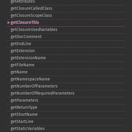
getAttributes
getClosureCalledClass
getClosureScopeClass
getClosureThis
getClosureUsedVariables
getDocComment
getEndLine
getExtension
getExtensionName
getFileName
getName
getNamespaceName
getNumberOfParameters
getNumberOfRequiredParameters
getParameters
getReturnType
getShortName
getStartLine
getStaticVariables