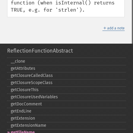
function (when isInternal() returns 
TRUE, e.g. for 'strlen').
＋
add a note
ReflectionFunctionAbstract
_​_​clone
getAttributes
getClosureCalledClass
getClosureScopeClass
getClosureThis
getClosureUsedVariables
getDocComment
getEndLine
getExtension
getExtensionName
getFileName