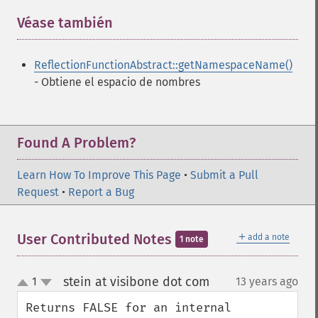
Véase también
¶
ReflectionFunctionAbstract::getNamespaceName()
- Obtiene el espacio de nombres
Found A Problem?
Learn How To Improve This Page
•
Submit a Pull
Request
•
Report a Bug
＋
User Contributed Notes
add a note
1 note
stein at visibone dot com
1
13 years ago
¶
up
down
Returns FALSE for an internal 