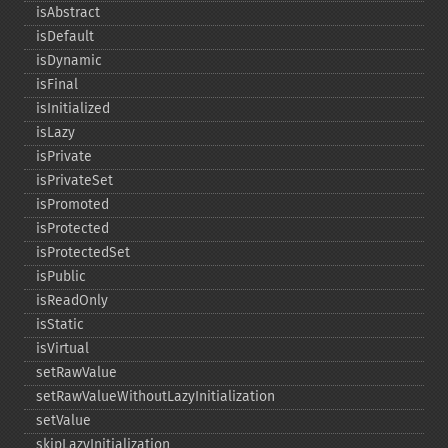
isAbstract
isDefault
isDynamic
isFinal
isInitialized
isLazy
isPrivate
isPrivateSet
isPromoted
isProtected
isProtectedSet
isPublic
isReadOnly
isStatic
isVirtual
setRawValue
setRawValueWithoutLazyInitialization
setValue
skipLazyInitialization