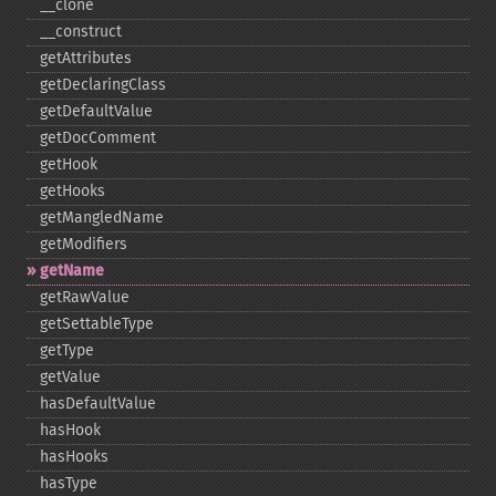
_​_​clone
_​_​construct
getAttributes
getDeclaringClass
getDefaultValue
getDocComment
getHook
getHooks
getMangledName
getModifiers
getName
getRawValue
getSettableType
getType
getValue
hasDefaultValue
hasHook
hasHooks
hasType