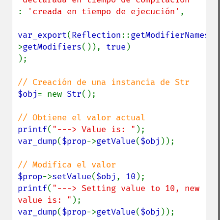
: 
'creada en tiempo de ejecución'
,

var_export
(
Reflection
::
getModifierNames
(
$
>
getModifiers
()), 
true
)

);

$obj
= new 
Str
();

printf
(
"---> Value is: "
var_dump
(
$prop
->
getValue
(
$obj
));

$prop
->
setValue
(
$obj
, 
10
printf
(
"---> Setting value to 10, new 
value is: "
var_dump
(
$prop
->
getValue
(
$obj
));
