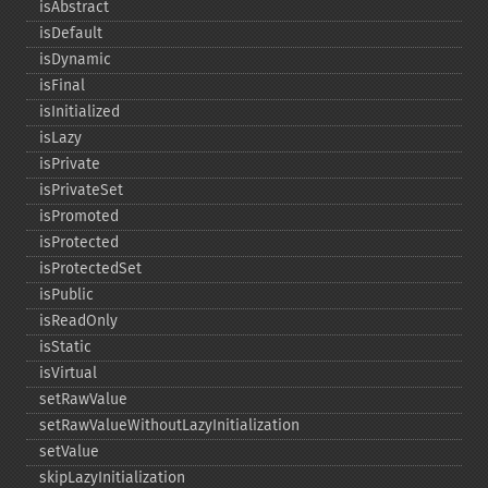
isAbstract
isDefault
isDynamic
isFinal
isInitialized
isLazy
isPrivate
isPrivateSet
isPromoted
isProtected
isProtectedSet
isPublic
isReadOnly
isStatic
isVirtual
setRawValue
setRawValueWithoutLazyInitialization
setValue
skipLazyInitialization