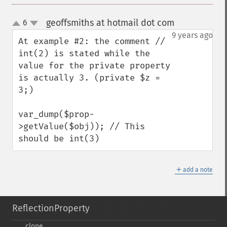
geoffsmiths at hotmail dot com
6
¶
up
down
9 years ago
At example #2: the comment // 
int(2) is stated while the 
value for the private property 
is actually 3. (private $z = 
3;)

var_dump($prop-
>getValue($obj)); // This 
should be int(3)
＋
add a note
ReflectionProperty
_​_​clone