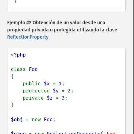
}
Ejemplo #2 Obtención de un valor desde una
propiedad privada o protegida utilizando la clase
ReflectionProperty
<?php

class 
{

    public 
$x 
= 
1
;

    protected 
$y 
= 
2
;

    private 
$z 
= 
3
;

}

$obj 
= new 
Foo
;

$prop 
= new 
ReflectionProperty
(
'Foo'
, 