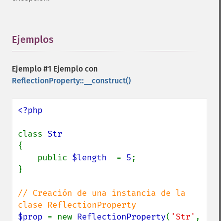
Ejemplos
¶
Ejemplo #1 Ejemplo con
ReflectionProperty::__construct()
<?php

class 
{

    public 
$length  
= 
5
;

}

// Creación de una instancia de la 
$prop 
= new 
ReflectionProperty
(
'Str'
, 