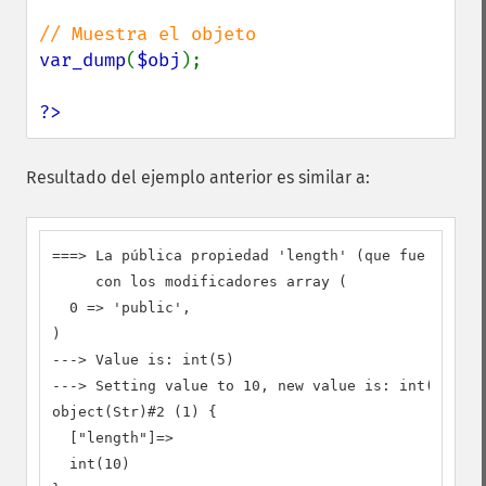
var_dump
(
$obj
);

?>
Resultado del ejemplo anterior es similar a:
===> La pública propiedad 'length' (que fue declar
     con los modificadores array (

  0 => 'public',

)

---> Value is: int(5)

---> Setting value to 10, new value is: int(10)

object(Str)#2 (1) {

  ["length"]=>

  int(10)
