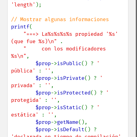
'length'
);

printf
(

"===> La%s%s%s%s propiedad '%s' 
(que fue %s)\n" 
.

"     con los modificadores 
%s\n"
,

$prop
->
isPublic
() ? 
' 
pública' 
: 
''
,

$prop
->
isPrivate
() ? 
' 
privada' 
: 
''
,

$prop
->
isProtected
() ? 
' 
protegida' 
: 
''
,

$prop
->
isStatic
() ? 
' 
estática' 
: 
''
,

$prop
->
getName
(),

$prop
->
isDefault
() ? 
'declarada en tiempo de compilación' 