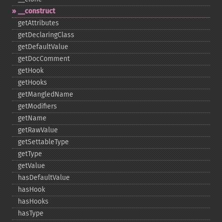
_​_​construct
getAttributes
getDeclaringClass
getDefaultValue
getDocComment
getHook
getHooks
getMangledName
getModifiers
getName
getRawValue
getSettableType
getType
getValue
hasDefaultValue
hasHook
hasHooks
hasType