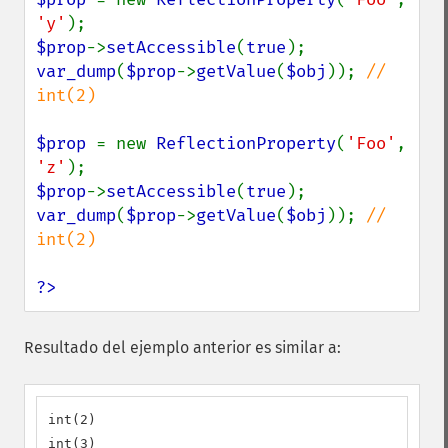
'y'
$prop
->
setAccessible
(
true
var_dump
(
$prop
->
getValue
(
$obj
)); 
// 
int(2)

$prop 
= new 
ReflectionProperty
(
'Foo'
, 
'z'
$prop
->
setAccessible
(
true
var_dump
(
$prop
->
getValue
(
$obj
)); 
// 
int(2)

?>
Resultado del ejemplo anterior es similar a:
int(2)

int(3)