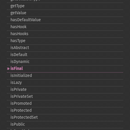
getType
getValue
hasDefaultValue
hasHook
hasHooks
hasType
isAbstract
isDefault
isDynamic
isFinal
isInitialized
isLazy
isPrivate
isPrivateSet
isPromoted
isProtected
isProtectedSet
isPublic