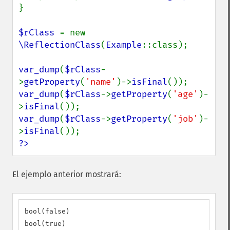
}

$rClass 
= new 
\ReflectionClass
(
Example
::class);

var_dump
(
$rClass
-
>
getProperty
(
'name'
)->
isFinal
var_dump
(
$rClass
->
getProperty
(
'age'
)-
>
isFinal
var_dump
(
$rClass
->
getProperty
(
'job'
)-
>
isFinal
?>
El ejemplo anterior mostrará:
bool(false)

bool(true)
