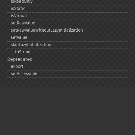
isReadOnly
isStatic
isVirtual
setRawValue
setRawValueWithoutLazyInitialization
setValue
skipLazyInitialization
_​_​toString
Deprecated
export
setAccessible
Copyright © 2001-2026 The PHP Documentation
Group