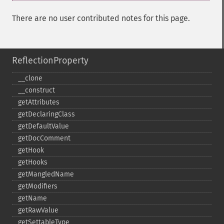
There are no user contributed notes for this page.
ReflectionProperty
_​_​clone
_​_​construct
getAttributes
getDeclaringClass
getDefaultValue
getDocComment
getHook
getHooks
getMangledName
getModifiers
getName
getRawValue
getSettableType