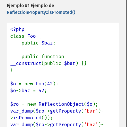
Ejemplo #1 Ejemplo de
ReflectionProperty::isPromoted()
class 
Foo 
{

    public 
$baz
;

    public function 
__construct
(public 
$bar
) {}

}

$o 
= new 
Foo
(
42
$o
->
baz 
= 
42
;

$ro 
= new 
ReflectionObject
(
$o
var_dump
(
$ro
->
getProperty
(
'bar'
)-
>
isPromoted
var_dump
(
$ro
->
getProperty
(
'baz'
)-