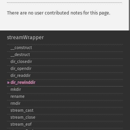
There are no user contributed notes for this page.
streamWrapper
_​_​construct
_​_​destruct
dir_​closedir
dir_​opendir
dir_​readdir
dir_​rewinddir
mkdir
rename
rmdir
stream_​cast
stream_​close
stream_​eof