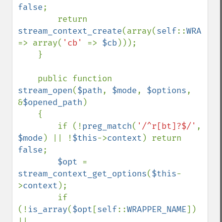
false
;

        return 
stream_context_create
(array(
self
::
=> array(
'cb' 
=> 
$cb
)));

    }

    public function 
stream_open
(
$path
, 
$mode
, 
$options
, 
&
$opened_path
)

    {

        if (!
preg_match
(
'/^r[bt]?$/'
, 
$mode
) || !
$this
->
context
) return 
false
;

$opt 
= 
stream_context_get_options
(
$this
-
>
context
);

        if 
(!
is_array
(
$opt
[
self
::
WRAPPER_NAME
]) 
||
