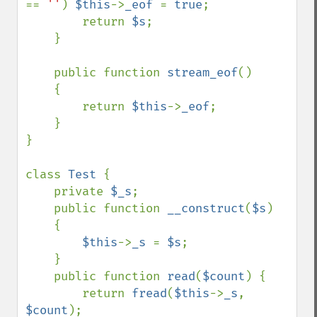
== 
''
) 
$this
->
_eof 
= 
true
;

        return 
$s
;

    }

    public function 
stream_eof
()

    {

        return 
$this
->
_eof
;

    }

}

class 
Test 
{

    private 
$_s
;

    public function 
__construct
(
$s
)

    {

$this
->
_s 
= 
$s
;

    }

    public function 
read
(
$count
) {

        return 
fread
(
$this
->
_s
, 
$count
);
