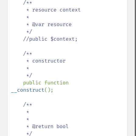
/**

     * resource context

     *

     * @var resource

     */

    //public $context;

    /**

     * constructor

     *

     */

public function 
__construct
();

/**

     *

     *

     * @return bool

     */
