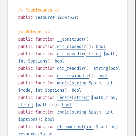
/* Propiedades */
public
resource
$
context
;
/* Métodos */
public
function
__construct
()
public
function
dir_closedir
():
bool
public
function
dir_opendir
(
string
$path
,
int
$options
):
bool
public
function
dir_readdir
():
string
|
bool
public
function
dir_rewinddir
():
bool
public
function
mkdir
(
string
$path
,
int
$mode
,
int
$options
):
bool
public
function
rename
(
string
$path_from
,
string
$path_to
):
bool
public
function
rmdir
(
string
$path
,
int
$options
):
bool
public
function
stream_cast
(
int
$cast_as
):
resource
|
false