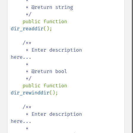
     *

     * @return string

     */

public function 
dir_readdir
();

/**

     * Enter description 
here...

     *

     * @return bool

     */

public function 
dir_rewinddir
();

/**

     * Enter description 
here...

     *
