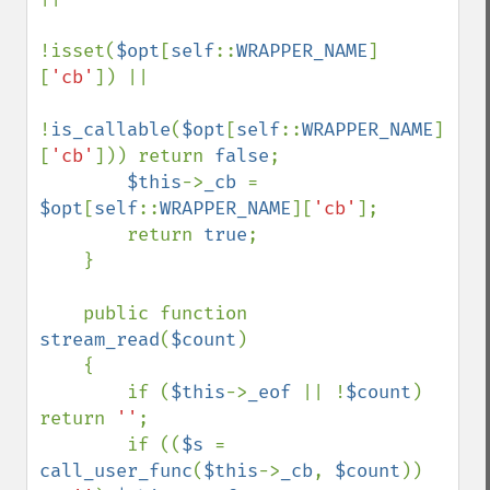
!isset(
$opt
[
self
::
WRAPPER_NAME
]
[
'cb'
]) ||

!
is_callable
(
$opt
[
self
::
WRAPPER_NAME
]
[
'cb'
])) return 
false
;

$this
->
_cb 
= 
$opt
[
self
::
WRAPPER_NAME
][
'cb'
];

        return 
true
;

    }

    public function 
stream_read
(
$count
)

    {

        if (
$this
->
_eof 
|| !
$count
) 
return 
''
;

        if ((
$s 
= 
call_user_func
(
$this
->
_cb
, 
$count
)) 