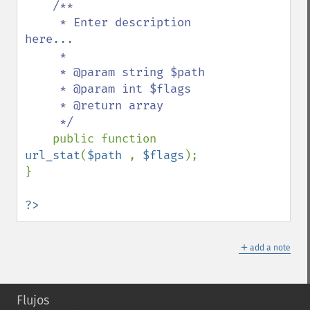
/**

     * Enter description 
here...

     *

     * @param string $path

     * @param int $flags

     * @return array

     */

public function 
url_stat
(
$path 
, 
$flags
);

}

?>
＋
add a note
Flujos