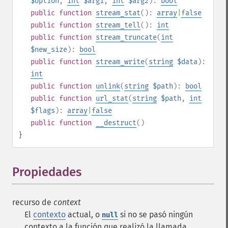
$option
,
int
$arg1
,
int
$arg2
):
bool
public
function
stream_stat
():
array
|
false
public
function
stream_tell
():
int
public
function
stream_truncate
(
int
$new_size
):
bool
public
function
stream_write
(
string
$data
):
int
public
function
unlink
(
string
$path
):
bool
public
function
url_stat
(
string
$path
,
int
$flags
):
array
|
false
public
function
__destruct
()
}
Propiedades
¶
recurso de
context
El
contexto
actual, o
si no se pasó ningún
null
contexto a la función que realizó la llamada.