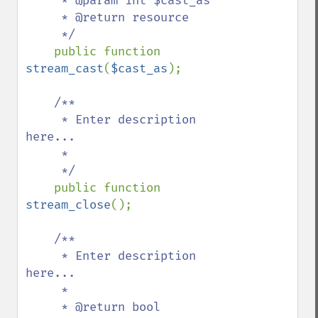
     * @param int $cast_as

     * @return resource

     */

public function 
stream_cast
(
$cast_as
);

/**

     * Enter description 
here...

     *

     */

public function 
stream_close
();

/**

     * Enter description 
here...

     *

     * @return bool
