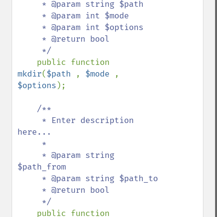
     * @param string $path

     * @param int $mode

     * @param int $options

     * @return bool

     */

public function 
mkdir
(
$path 
, 
$mode 
, 
$options
);

/**

     * Enter description 
here...

     *

     * @param string 
$path_from

     * @param string $path_to

     * @return bool

     */

public function 