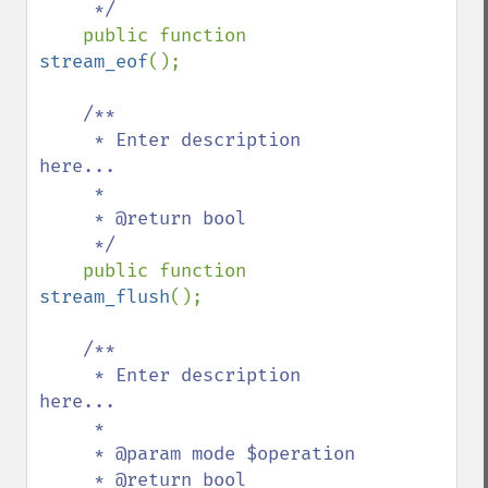
     */

public function 
stream_eof
();

/**

     * Enter description 
here...

     *

     * @return bool

     */

public function 
stream_flush
();

/**

     * Enter description 
here...

     *

     * @param mode $operation

     * @return bool
