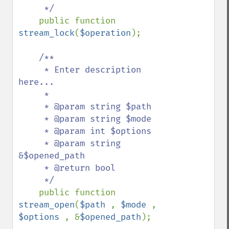
     */

public function 
stream_lock
(
$operation
);

/**

     * Enter description 
here...

     *

     * @param string $path

     * @param string $mode

     * @param int $options

     * @param string 
&$opened_path

     * @return bool

     */

public function 
stream_open
(
$path 
, 
$mode 
, 
$options 
, &
$opened_path
);
