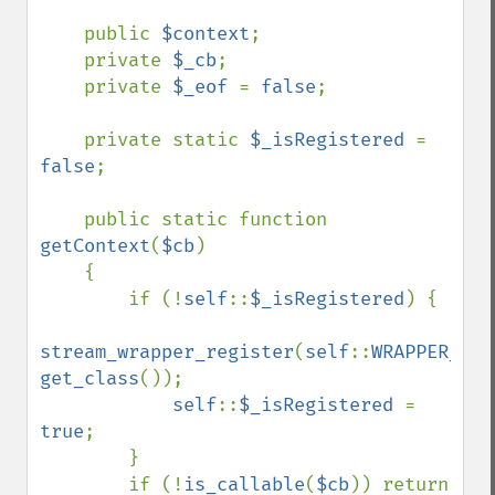
    public 
$context
;

    private 
$_cb
;

    private 
$_eof 
= 
false
;

    private static 
$_isRegistered 
= 
false
;

    public static function 
getContext
(
$cb
)

    {

        if (!
self
::
$_isRegistered
) {

stream_wrapper_register
(
self
::
WRAPPER_NAM
get_class
());

self
::
$_isRegistered 
= 
true
;

        }

        if (!
is_callable
(
$cb
)) return 