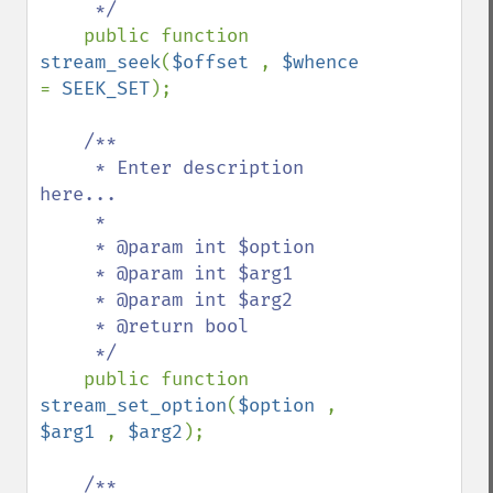
     */

public function 
stream_seek
(
$offset 
, 
$whence 
= 
SEEK_SET
);

/**

     * Enter description 
here...

     *

     * @param int $option

     * @param int $arg1

     * @param int $arg2

     * @return bool

     */

public function 
stream_set_option
(
$option 
, 
$arg1 
, 
$arg2
);

/**
