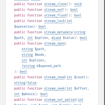
public
function
stream_close
():
void
public
function
stream_eof
():
bool
public
function
stream_flush
():
bool
public
function
stream_lock
(
int
$operation
):
bool
public
function
stream_metadata
(
string
$path
,
int
$option
,
mixed
$value
):
bool
public
function
stream_open
(
string
$path
,
string
$mode
,
int
$options
,
?
string
&$opened_path
):
bool
public
function
stream_read
(
int
$count
):
string
|
false
public
function
stream_seek
(
int
$offset
,
int
$whence
):
bool
public
function
stream_set_option
(
int