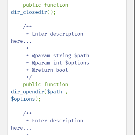
public function 
dir_closedir
();

/**

     * Enter description 
here...

     *

     * @param string $path

     * @param int $options

     * @return bool

     */

public function 
dir_opendir
(
$path 
, 
$options
);

/**

     * Enter description 
here...
