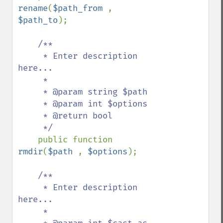
rename
(
$path_from 
, 
$path_to
);

/**

     * Enter description 
here...

     *

     * @param string $path

     * @param int $options

     * @return bool

     */

public function 
rmdir
(
$path 
, 
$options
);

/**

     * Enter description 
here...

     *
