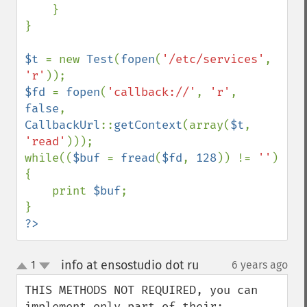
    }

}

$t 
= new 
Test
(
fopen
(
'/etc/services'
, 
'r'
$fd 
= 
fopen
(
'callback://'
, 
'r'
, 
false
, 
CallbackUrl
::
getContext
(array(
$t
, 
'read'
)));

while((
$buf 
= 
fread
(
$fd
, 
128
)) != 
''
) 
{

    print 
$buf
;

?>
info at ensostudio dot ru
1
6 years ago
¶
up
down
THIS METHODS NOT REQUIRED, you can 
implement only part of their: 