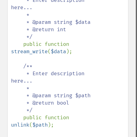
     * Enter description 
here...

     *

     * @param string $data

     * @return int

     */

public function 
stream_write
(
$data
);

/**

     * Enter description 
here...

     *

     * @param string $path

     * @return bool

     */

public function 
unlink
(
$path
);
