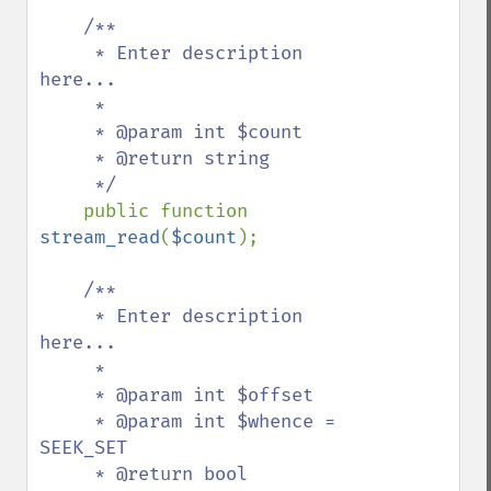
/**

     * Enter description 
here...

     *

     * @param int $count

     * @return string

     */

public function 
stream_read
(
$count
);

/**

     * Enter description 
here...

     *

     * @param int $offset

     * @param int $whence = 
SEEK_SET

     * @return bool
